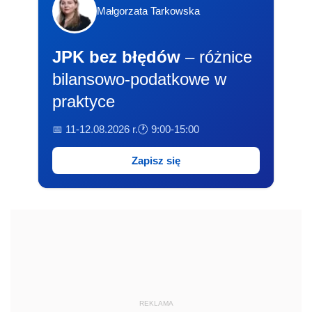
Małgorzata Tarkowska
JPK bez błędów
– różnice
bilansowo-podatkowe w
praktyce
📅 11-12.08.2026 r.
🕐 9:00-15:00
Zapisz się
REKLAMA