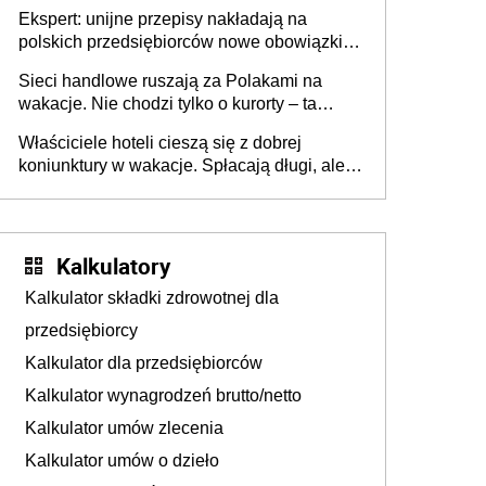
Ekspert: unijne przepisy nakładają na
polskich przedsiębiorców nowe obowiązki w
zakresie opakowań
Sieci handlowe ruszają za Polakami na
wakacje. Nie chodzi tylko o kurorty – ta
walka o portfele klientów dzieje się także
Właściciele hoteli cieszą się z dobrej
tam, gdzie wielu spędzi urlop po cichu
koniunktury w wakacje. Spłacają długi, ale
już martwią się, co będzie jesienią
Kalkulatory
Kalkulator składki zdrowotnej dla
przedsiębiorcy
Kalkulator dla przedsiębiorców
Kalkulator wynagrodzeń brutto/netto
Kalkulator umów zlecenia
Kalkulator umów o dzieło