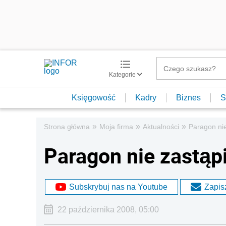
Kategorie
Księgowość
Kadry
Biznes
S
»
»
»
Strona główna
Moja firma
Aktualności
Paragon nie
Paragon nie zastąpi
Subskrybuj nas na Youtube
Zapisz
22 października 2008, 05:00