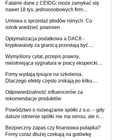
Fatalne dane z CEIDG: może zamykać się
nawet 18 tys. jednoosobowych firm
miesięcznie
Umowa o sprzedaż płodów rolnych. Co
rolnik wiedzieć powinien
Optymalizacja podatkowa a DAC8 -
kryptowaluty za granicą przestają być
niewidoczne. I co dalej?
Wymyślony cytat, przepis prawny,
nieistniejąca sygnatura w pracy eksperckiej -
sam zakup ChatGPT to nie wdrożenie AI w
Firmy wydają tysiące na szkolenia.
firmie
Dlaczego efekty często znikają po kilku
tygodniach?
Odpowiedzialność influencerów za
rekomendacje produktów
Powództwo o rozwiązanie spółki z o.o. – gdy
dalsze istnienie spółki nie ma sensu, ale nie
wszyscy wspólnicy są tego zdania
Bezpieczny zapas czy finansowa pułapka?
Firmy coraz dłużej czekają na gotówkę