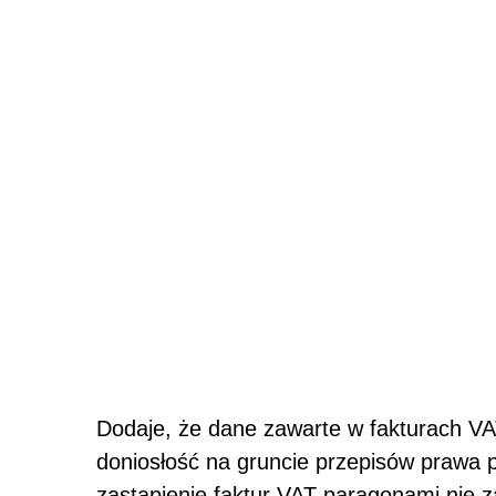
Dodaje, że dane zawarte w fakturach V
doniosłość na gruncie przepisów prawa 
zastąpienie faktur VAT paragonami nie