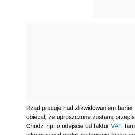
Rząd pracuje nad zlikwidowaniem barier 
obiecał, że uproszczone zostaną przepisy
Chodzi np. o odejście od faktur
VAT
, ta
jako przykład podał zastąpienie faktur p