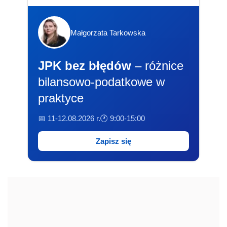
Małgorzata Tarkowska
JPK bez błędów
– różnice
bilansowo-podatkowe w
praktyce
📅 11-12.08.2026 r.
🕐 9:00-15:00
Zapisz się