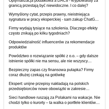
Optymalizacja podatkowa a DAC8 - kryptowaluty za
granicą przestają być niewidoczne. I co dalej?
Wymyślony cytat, przepis prawny, nieistniejąca
sygnatura w pracy eksperckiej - sam zakup ChatGPT
to nie wdrożenie AI w firmie
Firmy wydają tysiące na szkolenia. Dlaczego efekty
często znikają po kilku tygodniach?
Odpowiedzialność influencerów za rekomendacje
produktów
Powództwo o rozwiązanie spółki z o.o. – gdy dalsze
istnienie spółki nie ma sensu, ale nie wszyscy
wspólnicy są tego zdania
Bezpieczny zapas czy finansowa pułapka? Firmy
coraz dłużej czekają na gotówkę
Ekspert: unijne przepisy nakładają na polskich
przedsiębiorców nowe obowiązki w zakresie
opakowań
Sieci handlowe ruszają za Polakami na wakacje. Nie
chodzi tylko o kurorty – ta walka o portfele klientów
dzieje się także tam, gdzie wielu spędzi urlop po