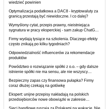
wiedzieć powinien
Optymalizacja podatkowa a DAC8 - kryptowaluty za
granicą przestają być niewidoczne. I co dalej?
Wymyślony cytat, przepis prawny, nieistniejąca
sygnatura w pracy eksperckiej - sam zakup ChatGPT
to nie wdrożenie AI w firmie
Firmy wydają tysiące na szkolenia. Dlaczego efekty
często znikają po kilku tygodniach?
Odpowiedzialność influencerów za rekomendacje
produktów
Powództwo o rozwiązanie spółki z o.o. – gdy dalsze
istnienie spółki nie ma sensu, ale nie wszyscy
wspólnicy są tego zdania
Bezpieczny zapas czy finansowa pułapka? Firmy
coraz dłużej czekają na gotówkę
Ekspert: unijne przepisy nakładają na polskich
przedsiębiorców nowe obowiązki w zakresie
opakowań
Sieci handlowe ruszają za Polakami na wakacje. Nie