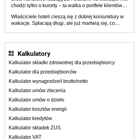
chodzi tylko o kurorty – ta walka o portfele klientów
dzieje się także tam, gdzie wielu spędzi urlop po
Właściciele hoteli cieszą się z dobrej koniunktury w
cichu
wakacje. Spłacają długi, ale już martwią się, co
będzie jesienią
Kalkulatory
Kalkulator składki zdrowotnej dla przedsiębiorcy
Kalkulator dla przedsiębiorców
Kalkulator wynagrodzeń brutto/netto
Kalkulator umów zlecenia
Kalkulator umów o dzieło
Kalkulator kosztów energii
Kalkulator kredytów
Kalkulator składek ZUS
Kalkulator VAT