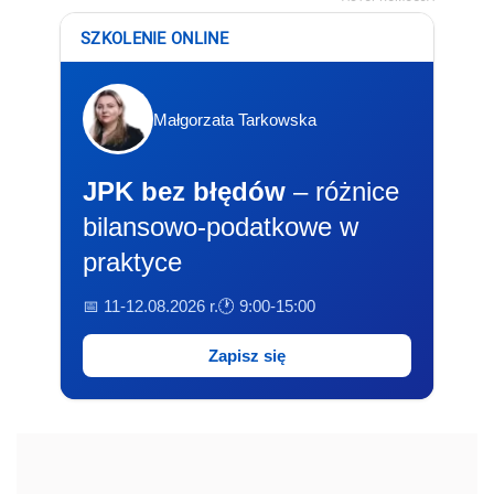
SZKOLENIE ONLINE
Małgorzata Tarkowska
JPK bez błędów
– różnice
bilansowo-podatkowe w
praktyce
📅 11-12.08.2026 r.
🕐 9:00-15:00
Zapisz się