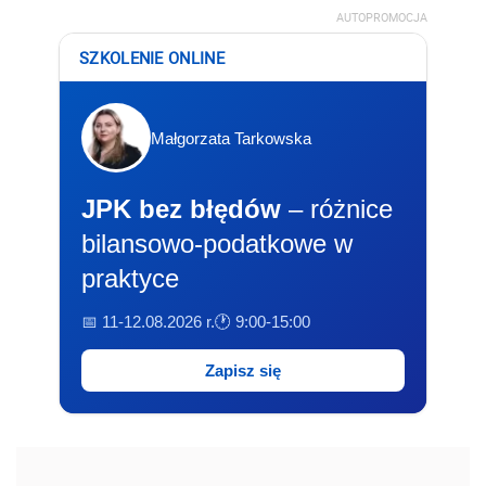
AUTOPROMOCJA
SZKOLENIE ONLINE
Małgorzata Tarkowska
JPK bez błędów
– różnice
bilansowo-podatkowe w
praktyce
📅 11-12.08.2026 r.
🕐 9:00-15:00
Zapisz się