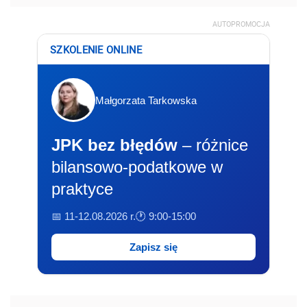
AUTOPROMOCJA
SZKOLENIE ONLINE
Małgorzata Tarkowska
JPK bez błędów
– różnice
bilansowo-podatkowe w
praktyce
📅 11-12.08.2026 r.
🕐 9:00-15:00
Zapisz się