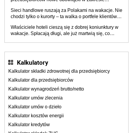
opakowań
Sieci handlowe ruszają za Polakami na wakacje. Nie
chodzi tylko o kurorty – ta walka o portfele klientów
dzieje się także tam, gdzie wielu spędzi urlop po
Właściciele hoteli cieszą się z dobrej koniunktury w
cichu
wakacje. Spłacają długi, ale już martwią się, co
będzie jesienią
Kalkulatory
Kalkulator składki zdrowotnej dla przedsiębiorcy
Kalkulator dla przedsiębiorców
Kalkulator wynagrodzeń brutto/netto
Kalkulator umów zlecenia
Kalkulator umów o dzieło
Kalkulator kosztów energii
Kalkulator kredytów