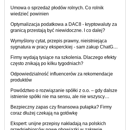
Umowa o sprzedaż płodów rolnych. Co rolnik
wiedzieć powinien
Optymalizacja podatkowa a DAC8 - kryptowaluty za
granicą przestają być niewidoczne. I co dalej?
Wymyślony cytat, przepis prawny, nieistniejąca
sygnatura w pracy eksperckiej - sam zakup ChatGPT
to nie wdrożenie AI w firmie
Firmy wydają tysiące na szkolenia. Dlaczego efekty
często znikają po kilku tygodniach?
Odpowiedzialność influencerów za rekomendacje
produktów
Powództwo o rozwiązanie spółki z o.o. – gdy dalsze
istnienie spółki nie ma sensu, ale nie wszyscy
wspólnicy są tego zdania
Bezpieczny zapas czy finansowa pułapka? Firmy
coraz dłużej czekają na gotówkę
Ekspert: unijne przepisy nakładają na polskich
przedsiębiorców nowe obowiązki w zakresie