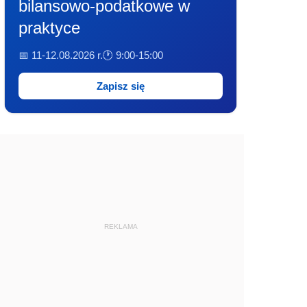
bilansowo-podatkowe w
praktyce
📅 11-12.08.2026 r.
🕐 9:00-15:00
Zapisz się
REKLAMA