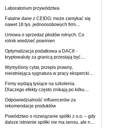
Laboratorium przywództwa
Fatalne dane z CEIDG: może zamykać się
nawet 18 tys. jednoosobowych firm
miesięcznie
Umowa o sprzedaż płodów rolnych. Co
rolnik wiedzieć powinien
Optymalizacja podatkowa a DAC8 -
kryptowaluty za granicą przestają być
niewidoczne. I co dalej?
Wymyślony cytat, przepis prawny,
nieistniejąca sygnatura w pracy eksperckiej -
sam zakup ChatGPT to nie wdrożenie AI w
Firmy wydają tysiące na szkolenia.
firmie
Dlaczego efekty często znikają po kilku
tygodniach?
Odpowiedzialność influencerów za
rekomendacje produktów
Powództwo o rozwiązanie spółki z o.o. – gdy
dalsze istnienie spółki nie ma sensu, ale nie