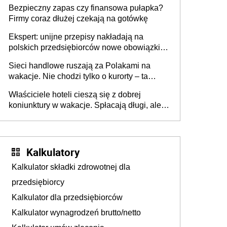
wszyscy wspólnicy są tego zdania
Bezpieczny zapas czy finansowa pułapka?
Firmy coraz dłużej czekają na gotówkę
Ekspert: unijne przepisy nakładają na
polskich przedsiębiorców nowe obowiązki w
zakresie opakowań
Sieci handlowe ruszają za Polakami na
wakacje. Nie chodzi tylko o kurorty – ta
walka o portfele klientów dzieje się także
Właściciele hoteli cieszą się z dobrej
tam, gdzie wielu spędzi urlop po cichu
koniunktury w wakacje. Spłacają długi, ale
już martwią się, co będzie jesienią
Kalkulatory
Kalkulator składki zdrowotnej dla
przedsiębiorcy
Kalkulator dla przedsiębiorców
Kalkulator wynagrodzeń brutto/netto