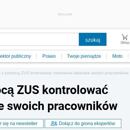
REKLAMA
Sklep
ektor publiczny
Prawo
Twoje pieniądze
Moto
 z pomocą ZUS kontrolować zwolnienia lekarskie swoich pracowników
cą ZUS kontrolować
ie swoich pracowników
 się na newsletter
Dołącz do grona ekspertów