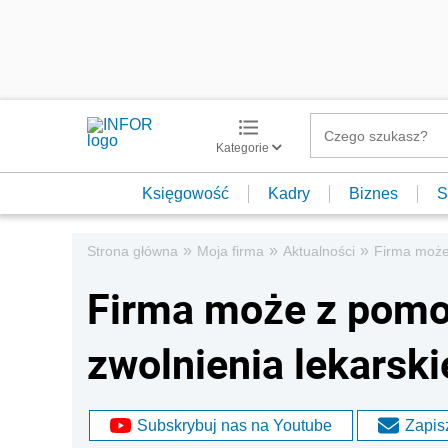
Kategorie
Księgowość
Kadry
Biznes
S
»
»
»
Strona główna
Moja firma
Aktualności
Firma może
Firma może z pomo
zwolnienia lekarsk
Subskrybuj nas na Youtube
Zapisz