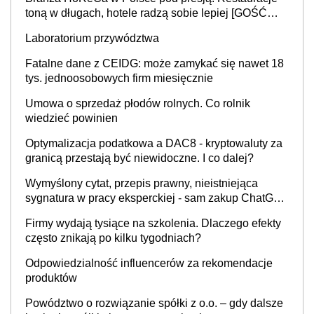
toną w długach, hotele radzą sobie lepiej [GOŚĆ
INFOR.PL]
Laboratorium przywództwa
Fatalne dane z CEIDG: może zamykać się nawet 18
tys. jednoosobowych firm miesięcznie
Umowa o sprzedaż płodów rolnych. Co rolnik
wiedzieć powinien
Optymalizacja podatkowa a DAC8 - kryptowaluty za
granicą przestają być niewidoczne. I co dalej?
Wymyślony cytat, przepis prawny, nieistniejąca
sygnatura w pracy eksperckiej - sam zakup ChatGPT
to nie wdrożenie AI w firmie
Firmy wydają tysiące na szkolenia. Dlaczego efekty
często znikają po kilku tygodniach?
Odpowiedzialność influencerów za rekomendacje
produktów
Powództwo o rozwiązanie spółki z o.o. – gdy dalsze