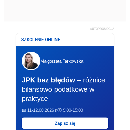
AUTOPROMOCJA
SZKOLENIE ONLINE
Małgorzata Tarkowska
JPK bez błędów
– różnice
bilansowo-podatkowe w
praktyce
📅 11-12.08.2026 r.
🕐 9:00-15:00
Zapisz się