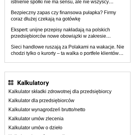
istnienie spółki nie ma sensu, ale nie wszyscy
wspólnicy są tego zdania
Bezpieczny zapas czy finansowa pułapka? Firmy
coraz dłużej czekają na gotówkę
Ekspert: unijne przepisy nakładają na polskich
przedsiębiorców nowe obowiązki w zakresie
opakowań
Sieci handlowe ruszają za Polakami na wakacje. Nie
chodzi tylko o kurorty – ta walka o portfele klientów
dzieje się także tam, gdzie wielu spędzi urlop po
cichu
Kalkulatory
Kalkulator składki zdrowotnej dla przedsiębiorcy
Kalkulator dla przedsiębiorców
Kalkulator wynagrodzeń brutto/netto
Kalkulator umów zlecenia
Kalkulator umów o dzieło