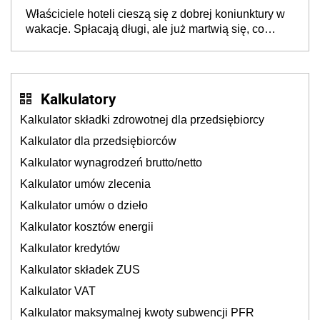
dzieje się także tam, gdzie wielu spędzi urlop po
Właściciele hoteli cieszą się z dobrej koniunktury w
cichu
wakacje. Spłacają długi, ale już martwią się, co
będzie jesienią
Kalkulatory
Kalkulator składki zdrowotnej dla przedsiębiorcy
Kalkulator dla przedsiębiorców
Kalkulator wynagrodzeń brutto/netto
Kalkulator umów zlecenia
Kalkulator umów o dzieło
Kalkulator kosztów energii
Kalkulator kredytów
Kalkulator składek ZUS
Kalkulator VAT
Kalkulator maksymalnej kwoty subwencji PFR