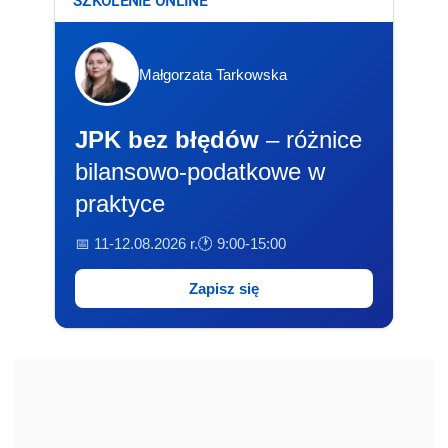
SZKOLENIE ONLINE
Małgorzata Tarkowska
JPK bez błędów
– różnice
bilansowo-podatkowe w
praktyce
📅 11-12.08.2026 r.
🕐 9:00-15:00
Zapisz się