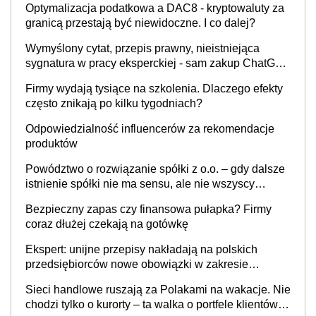
Optymalizacja podatkowa a DAC8 - kryptowaluty za
granicą przestają być niewidoczne. I co dalej?
Wymyślony cytat, przepis prawny, nieistniejąca
sygnatura w pracy eksperckiej - sam zakup ChatGPT
to nie wdrożenie AI w firmie
Firmy wydają tysiące na szkolenia. Dlaczego efekty
często znikają po kilku tygodniach?
Odpowiedzialność influencerów za rekomendacje
produktów
Powództwo o rozwiązanie spółki z o.o. – gdy dalsze
istnienie spółki nie ma sensu, ale nie wszyscy
wspólnicy są tego zdania
Bezpieczny zapas czy finansowa pułapka? Firmy
coraz dłużej czekają na gotówkę
Ekspert: unijne przepisy nakładają na polskich
przedsiębiorców nowe obowiązki w zakresie
opakowań
Sieci handlowe ruszają za Polakami na wakacje. Nie
chodzi tylko o kurorty – ta walka o portfele klientów