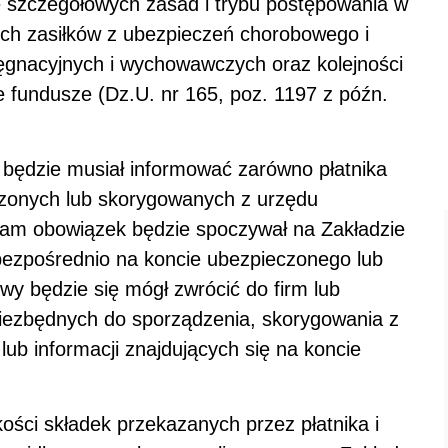
ie szczegółowych zasad i trybu postępowania w
ych zasiłków z ubezpieczeń chorobowego i
ęgnacyjnych i wychowawczych oraz kolejności
e fundusze (Dz.U. nr 165, poz. 1197 z późn.
będzie musiał informować zarówno płatnika
dzonych lub skorygowanych z urzędu
am obowiązek będzie spoczywał na Zakładzie
bezpośrednio na koncie ubezpieczonego lub
wy będzie się mógł zwrócić do firm lub
iezbędnych do sporządzenia, skorygowania z
b informacji znajdujących się na koncie
ości składek przekazanych przez płatnika i