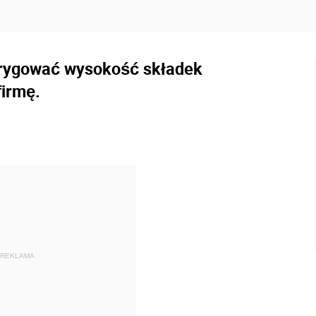
orygować wysokość składek
firmę.
REKLAMA