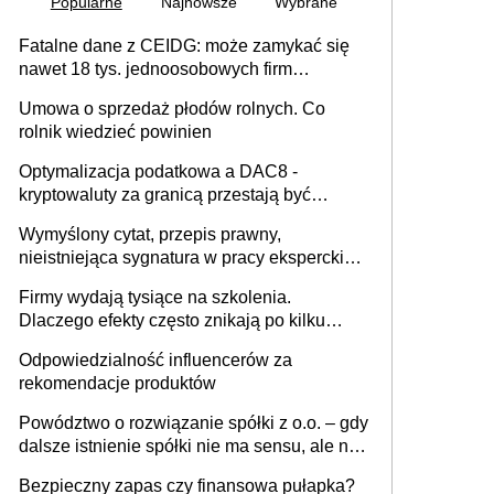
Popularne
Najnowsze
Wybrane
Fatalne dane z CEIDG: może zamykać się
nawet 18 tys. jednoosobowych firm
miesięcznie
Umowa o sprzedaż płodów rolnych. Co
rolnik wiedzieć powinien
Optymalizacja podatkowa a DAC8 -
kryptowaluty za granicą przestają być
niewidoczne. I co dalej?
Wymyślony cytat, przepis prawny,
nieistniejąca sygnatura w pracy eksperckiej -
sam zakup ChatGPT to nie wdrożenie AI w
Firmy wydają tysiące na szkolenia.
firmie
Dlaczego efekty często znikają po kilku
tygodniach?
Odpowiedzialność influencerów za
rekomendacje produktów
Powództwo o rozwiązanie spółki z o.o. – gdy
dalsze istnienie spółki nie ma sensu, ale nie
wszyscy wspólnicy są tego zdania
Bezpieczny zapas czy finansowa pułapka?