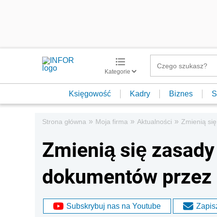
Kategorie
Księgowość
Kadry
Biznes
S
»
»
»
Strona główna
Moja firma
Aktualności
Zmienią si
Zmienią się zasady
dokumentów przez
Subskrybuj nas na Youtube
Zapisz