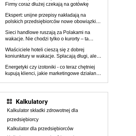
Firmy coraz dłużej czekają na gotówkę
Ekspert: unijne przepisy nakładają na
polskich przedsiębiorców nowe obowiązki w
zakresie opakowań
Sieci handlowe ruszają za Polakami na
wakacje. Nie chodzi tylko o kurorty – ta
walka o portfele klientów dzieje się także
Właściciele hoteli cieszą się z dobrej
tam, gdzie wielu spędzi urlop po cichu
koniunktury w wakacje. Spłacają długi, ale
już martwią się, co będzie jesienią
Energetyki czy izotoniki - co teraz chętniej
kupują klienci, jakie marketingowe działania
podejmują sklepy
Kalkulatory
Kalkulator składki zdrowotnej dla
przedsiębiorcy
Kalkulator dla przedsiębiorców