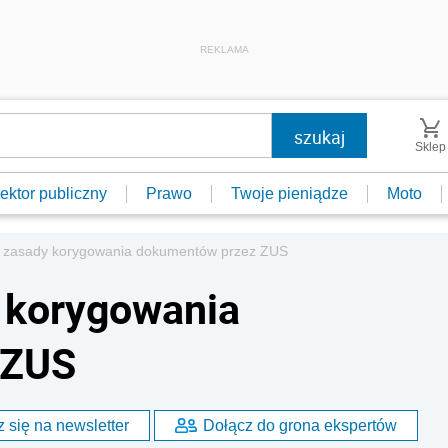
REKLAMA
Sklep
ektor publiczny
Prawo
Twoje pieniądze
Moto
ę zasady korygowania dokumentów przez ZUS
 korygowania
 ZUS
 się na newsletter
Dołącz do grona ekspertów