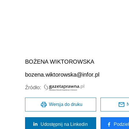
BOŻENA WIKTOROWSKA
bozena.wiktorowska@infor.pl
Źródło:
Wersja do druku
N
Udostępnij na Linkedin
Podzie