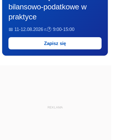
bilansowo-podatkowe w
praktyce
📅 11-12.08.2026 r.
🕐 9:00-15:00
Zapisz się
REKLAMA