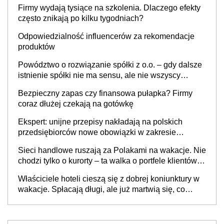
to nie wdrożenie AI w firmie
Firmy wydają tysiące na szkolenia. Dlaczego efekty
często znikają po kilku tygodniach?
Odpowiedzialność influencerów za rekomendacje
produktów
Powództwo o rozwiązanie spółki z o.o. – gdy dalsze
istnienie spółki nie ma sensu, ale nie wszyscy
wspólnicy są tego zdania
Bezpieczny zapas czy finansowa pułapka? Firmy
coraz dłużej czekają na gotówkę
Ekspert: unijne przepisy nakładają na polskich
przedsiębiorców nowe obowiązki w zakresie
opakowań
Sieci handlowe ruszają za Polakami na wakacje. Nie
chodzi tylko o kurorty – ta walka o portfele klientów
dzieje się także tam, gdzie wielu spędzi urlop po
Właściciele hoteli cieszą się z dobrej koniunktury w
cichu
wakacje. Spłacają długi, ale już martwią się, co
będzie jesienią