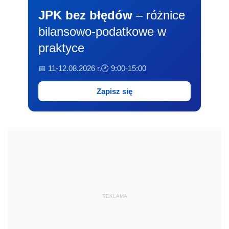
JPK bez błędów
– różnice
bilansowo-podatkowe w
praktyce
📅 11-12.08.2026 r.
🕐 9:00-15:00
Zapisz się
REKLAMA