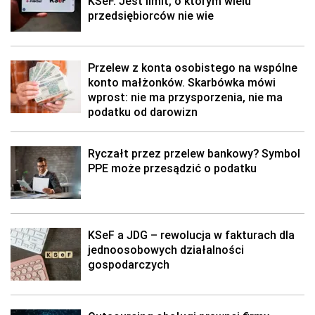
KSeF. Jest limit, o którym wielu
przedsiębiorców nie wie
Przelew z konta osobistego na wspólne
konto małżonków. Skarbówka mówi
wprost: nie ma przysporzenia, nie ma
podatku od darowizn
Ryczałt przez przelew bankowy? Symbol
PPE może przesądzić o podatku
KSeF a JDG – rewolucja w fakturach dla
jednoosobowych działalności
gospodarczych