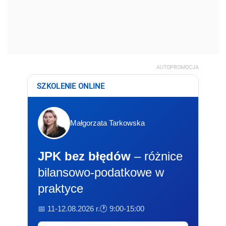
AUTOPROMOCJA
SZKOLENIE ONLINE
Małgorzata Tarkowska
JPK bez błędów
– różnice
bilansowo-podatkowe w
praktyce
📅 11-12.08.2026 r.
🕐 9:00-15:00