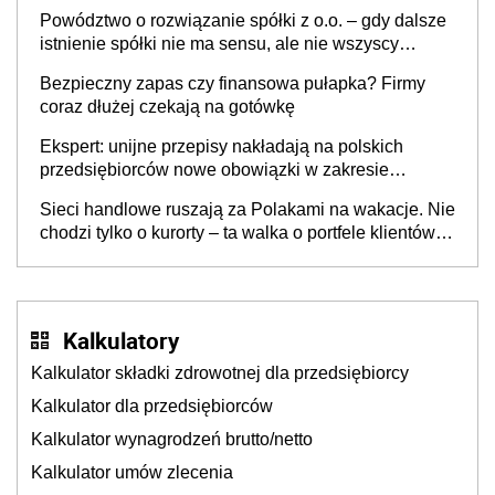
Powództwo o rozwiązanie spółki z o.o. – gdy dalsze
istnienie spółki nie ma sensu, ale nie wszyscy
wspólnicy są tego zdania
Bezpieczny zapas czy finansowa pułapka? Firmy
coraz dłużej czekają na gotówkę
Ekspert: unijne przepisy nakładają na polskich
przedsiębiorców nowe obowiązki w zakresie
opakowań
Sieci handlowe ruszają za Polakami na wakacje. Nie
chodzi tylko o kurorty – ta walka o portfele klientów
dzieje się także tam, gdzie wielu spędzi urlop po
cichu
Kalkulatory
Kalkulator składki zdrowotnej dla przedsiębiorcy
Kalkulator dla przedsiębiorców
Kalkulator wynagrodzeń brutto/netto
Kalkulator umów zlecenia