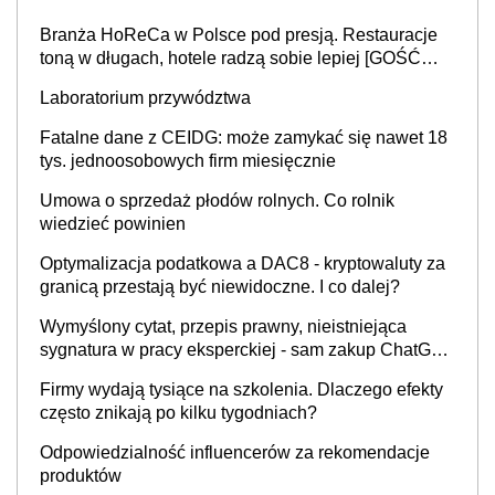
Branża HoReCa w Polsce pod presją. Restauracje
toną w długach, hotele radzą sobie lepiej [GOŚĆ
INFOR.PL]
Laboratorium przywództwa
Fatalne dane z CEIDG: może zamykać się nawet 18
tys. jednoosobowych firm miesięcznie
Umowa o sprzedaż płodów rolnych. Co rolnik
wiedzieć powinien
Optymalizacja podatkowa a DAC8 - kryptowaluty za
granicą przestają być niewidoczne. I co dalej?
Wymyślony cytat, przepis prawny, nieistniejąca
sygnatura w pracy eksperckiej - sam zakup ChatGPT
to nie wdrożenie AI w firmie
Firmy wydają tysiące na szkolenia. Dlaczego efekty
często znikają po kilku tygodniach?
Odpowiedzialność influencerów za rekomendacje
produktów