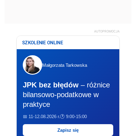
AUTOPROMOCJA
SZKOLENIE ONLINE
Małgorzata Tarkowska
JPK bez błędów
– różnice
bilansowo-podatkowe w
praktyce
📅 11-12.08.2026 r.
🕐 9:00-15:00
Zapisz się