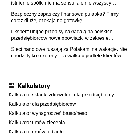
istnienie spółki nie ma sensu, ale nie wszyscy
wspólnicy są tego zdania
Bezpieczny zapas czy finansowa pułapka? Firmy
coraz dłużej czekają na gotówkę
Ekspert: unijne przepisy nakładają na polskich
przedsiębiorców nowe obowiązki w zakresie
opakowań
Sieci handlowe ruszają za Polakami na wakacje. Nie
chodzi tylko o kurorty – ta walka o portfele klientów
dzieje się także tam, gdzie wielu spędzi urlop po
cichu
Kalkulatory
Kalkulator składki zdrowotnej dla przedsiębiorcy
Kalkulator dla przedsiębiorców
Kalkulator wynagrodzeń brutto/netto
Kalkulator umów zlecenia
Kalkulator umów o dzieło