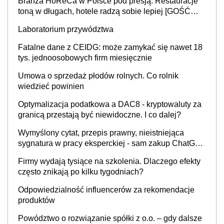
Branża HoReCa w Polsce pod presją. Restauracje
toną w długach, hotele radzą sobie lepiej [GOŚĆ
INFOR.PL]
Laboratorium przywództwa
Fatalne dane z CEIDG: może zamykać się nawet 18
tys. jednoosobowych firm miesięcznie
Umowa o sprzedaż płodów rolnych. Co rolnik
wiedzieć powinien
Optymalizacja podatkowa a DAC8 - kryptowaluty za
granicą przestają być niewidoczne. I co dalej?
Wymyślony cytat, przepis prawny, nieistniejąca
sygnatura w pracy eksperckiej - sam zakup ChatGPT
to nie wdrożenie AI w firmie
Firmy wydają tysiące na szkolenia. Dlaczego efekty
często znikają po kilku tygodniach?
Odpowiedzialność influencerów za rekomendacje
produktów
Powództwo o rozwiązanie spółki z o.o. – gdy dalsze