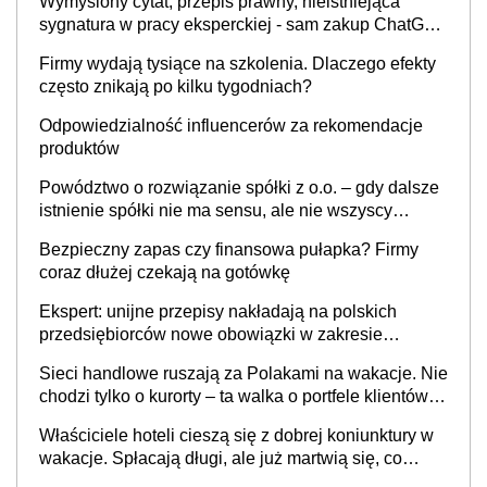
Wymyślony cytat, przepis prawny, nieistniejąca
sygnatura w pracy eksperckiej - sam zakup ChatGPT
to nie wdrożenie AI w firmie
Firmy wydają tysiące na szkolenia. Dlaczego efekty
często znikają po kilku tygodniach?
Odpowiedzialność influencerów za rekomendacje
produktów
Powództwo o rozwiązanie spółki z o.o. – gdy dalsze
istnienie spółki nie ma sensu, ale nie wszyscy
wspólnicy są tego zdania
Bezpieczny zapas czy finansowa pułapka? Firmy
coraz dłużej czekają na gotówkę
Ekspert: unijne przepisy nakładają na polskich
przedsiębiorców nowe obowiązki w zakresie
opakowań
Sieci handlowe ruszają za Polakami na wakacje. Nie
chodzi tylko o kurorty – ta walka o portfele klientów
dzieje się także tam, gdzie wielu spędzi urlop po
Właściciele hoteli cieszą się z dobrej koniunktury w
cichu
wakacje. Spłacają długi, ale już martwią się, co
będzie jesienią