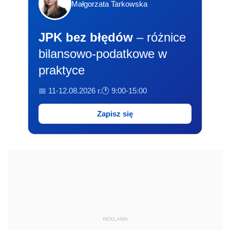
Małgorzata Tarkowska
JPK bez błędów
– różnice
bilansowo-podatkowe w
praktyce
📅 11-12.08.2026 r.
🕐 9:00-15:00
Zapisz się
REKLAMA