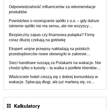
Odpowiedzialność influencerów za rekomendacje
produktów
Powództwo o rozwiązanie spółki z o.o. – gdy dalsze
istnienie spółki nie ma sensu, ale nie wszyscy
wspólnicy są tego zdania
Bezpieczny zapas czy finansowa pułapka? Firmy
coraz dłużej czekają na gotówkę
Ekspert: unijne przepisy nakładają na polskich
przedsiębiorców nowe obowiązki w zakresie
opakowań
Sieci handlowe ruszają za Polakami na wakacje. Nie
chodzi tylko o kurorty – ta walka o portfele klientów
dzieje się także tam, gdzie wielu spędzi urlop po
Właściciele hoteli cieszą się z dobrej koniunktury w
cichu
wakacje. Spłacają długi, ale już martwią się, co
będzie jesienią
Kalkulatory