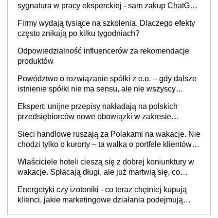
sygnatura w pracy eksperckiej - sam zakup ChatGPT
to nie wdrożenie AI w firmie
Firmy wydają tysiące na szkolenia. Dlaczego efekty
często znikają po kilku tygodniach?
Odpowiedzialność influencerów za rekomendacje
produktów
Powództwo o rozwiązanie spółki z o.o. – gdy dalsze
istnienie spółki nie ma sensu, ale nie wszyscy
wspólnicy są tego zdania
Ekspert: unijne przepisy nakładają na polskich
przedsiębiorców nowe obowiązki w zakresie
opakowań
Sieci handlowe ruszają za Polakami na wakacje. Nie
chodzi tylko o kurorty – ta walka o portfele klientów
dzieje się także tam, gdzie wielu spędzi urlop po
Właściciele hoteli cieszą się z dobrej koniunktury w
cichu
wakacje. Spłacają długi, ale już martwią się, co
będzie jesienią
Energetyki czy izotoniki - co teraz chętniej kupują
klienci, jakie marketingowe działania podejmują
sklepy