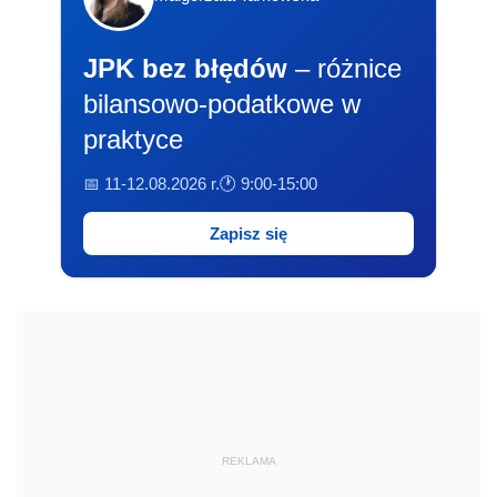
JPK bez błędów
– różnice
bilansowo-podatkowe w
praktyce
📅 11-12.08.2026 r.
🕐 9:00-15:00
Zapisz się
REKLAMA