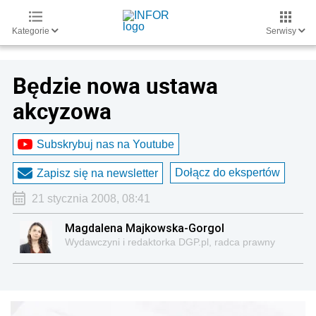
Kategorie
Serwisy
Będzie nowa ustawa
akcyzowa
Subskrybuj nas na Youtube
Dołącz do ekspertów
Zapisz się na newsletter
21 stycznia 2008, 08:41
Magdalena Majkowska-Gorgol
Wydawczyni i redaktorka DGP.pl, radca prawny