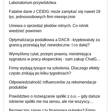
Laboratorium przywództwa
Fatalne dane z CEIDG: może zamykać się nawet 18
tys. jednoosobowych firm miesięcznie
Umowa o sprzedaż płodów rolnych. Co rolnik
wiedzieć powinien
Optymalizacja podatkowa a DAC8 - kryptowaluty za
granicą przestają być niewidoczne. I co dalej?
Wymyślony cytat, przepis prawny, nieistniejąca
sygnatura w pracy eksperckiej - sam zakup ChatGPT
to nie wdrożenie AI w firmie
Firmy wydają tysiące na szkolenia. Dlaczego efekty
często znikają po kilku tygodniach?
Odpowiedzialność influencerów za rekomendacje
produktów
Powództwo o rozwiązanie spółki z o.o. – gdy dalsze
istnienie spółki nie ma sensu, ale nie wszyscy
wspólnicy są tego zdania
Bezpieczny zapas czy finansowa pułapka? Firmy