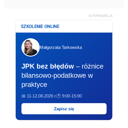
AUTOPROMOCJA
SZKOLENIE ONLINE
Małgorzata Tarkowska
JPK bez błędów
– różnice
bilansowo-podatkowe w
praktyce
📅 11-12.08.2026 r.
🕐 9:00-15:00
Zapisz się