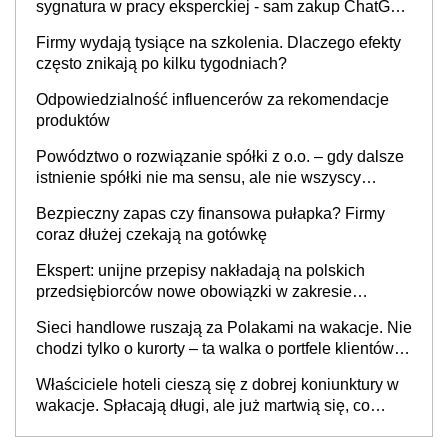
sygnatura w pracy eksperckiej - sam zakup ChatGPT
to nie wdrożenie AI w firmie
Firmy wydają tysiące na szkolenia. Dlaczego efekty
często znikają po kilku tygodniach?
Odpowiedzialność influencerów za rekomendacje
produktów
Powództwo o rozwiązanie spółki z o.o. – gdy dalsze
istnienie spółki nie ma sensu, ale nie wszyscy
wspólnicy są tego zdania
Bezpieczny zapas czy finansowa pułapka? Firmy
coraz dłużej czekają na gotówkę
Ekspert: unijne przepisy nakładają na polskich
przedsiębiorców nowe obowiązki w zakresie
opakowań
Sieci handlowe ruszają za Polakami na wakacje. Nie
chodzi tylko o kurorty – ta walka o portfele klientów
dzieje się także tam, gdzie wielu spędzi urlop po
Właściciele hoteli cieszą się z dobrej koniunktury w
cichu
wakacje. Spłacają długi, ale już martwią się, co
będzie jesienią