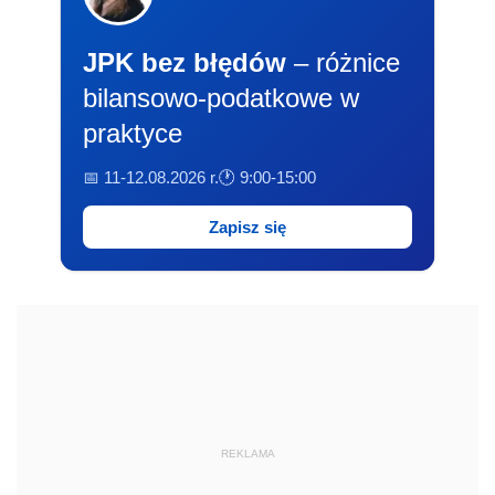
JPK bez błędów
– różnice
bilansowo-podatkowe w
praktyce
📅 11-12.08.2026 r.
🕐 9:00-15:00
Zapisz się
REKLAMA