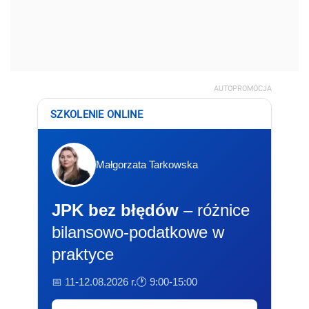
AUTOPROMOCJA
SZKOLENIE ONLINE
Małgorzata Tarkowska
JPK bez błędów
– różnice
bilansowo-podatkowe w
praktyce
📅 11-12.08.2026 r.
🕐 9:00-15:00