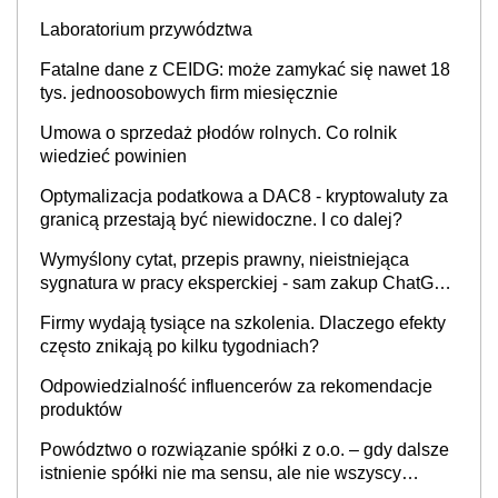
Laboratorium przywództwa
Fatalne dane z CEIDG: może zamykać się nawet 18
tys. jednoosobowych firm miesięcznie
Umowa o sprzedaż płodów rolnych. Co rolnik
wiedzieć powinien
Optymalizacja podatkowa a DAC8 - kryptowaluty za
granicą przestają być niewidoczne. I co dalej?
Wymyślony cytat, przepis prawny, nieistniejąca
sygnatura w pracy eksperckiej - sam zakup ChatGPT
to nie wdrożenie AI w firmie
Firmy wydają tysiące na szkolenia. Dlaczego efekty
często znikają po kilku tygodniach?
Odpowiedzialność influencerów za rekomendacje
produktów
Powództwo o rozwiązanie spółki z o.o. – gdy dalsze
istnienie spółki nie ma sensu, ale nie wszyscy
wspólnicy są tego zdania