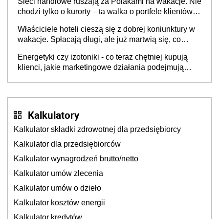
Sieci handlowe ruszają za Polakami na wakacje. Nie
chodzi tylko o kurorty – ta walka o portfele klientów
dzieje się także tam, gdzie wielu spędzi urlop po
Właściciele hoteli cieszą się z dobrej koniunktury w
cichu
wakacje. Spłacają długi, ale już martwią się, co
będzie jesienią
Energetyki czy izotoniki - co teraz chętniej kupują
klienci, jakie marketingowe działania podejmują
sklepy
Kalkulatory
Kalkulator składki zdrowotnej dla przedsiębiorcy
Kalkulator dla przedsiębiorców
Kalkulator wynagrodzeń brutto/netto
Kalkulator umów zlecenia
Kalkulator umów o dzieło
Kalkulator kosztów energii
Kalkulator kredytów