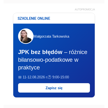
AUTOPROMOCJA
SZKOLENIE ONLINE
Małgorzata Tarkowska
JPK bez błędów
– różnice
bilansowo-podatkowe w
praktyce
📅 11-12.08.2026 r.
🕐 9:00-15:00
Zapisz się