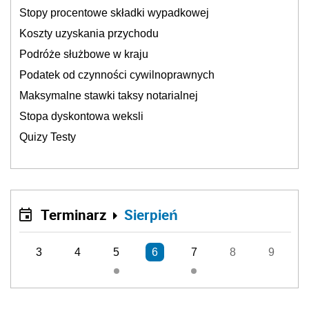
Stopy procentowe składki wypadkowej
Koszty uzyskania przychodu
Podróże służbowe w kraju
Podatek od czynności cywilnoprawnych
Maksymalne stawki taksy notarialnej
Stopa dyskontowa weksli
Quizy Testy
Terminarz
Sierpień
3
4
5
6
7
8
9