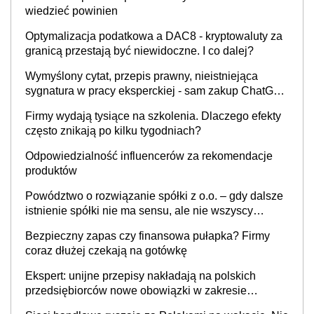
wiedzieć powinien
Optymalizacja podatkowa a DAC8 - kryptowaluty za
granicą przestają być niewidoczne. I co dalej?
Wymyślony cytat, przepis prawny, nieistniejąca
sygnatura w pracy eksperckiej - sam zakup ChatGPT
to nie wdrożenie AI w firmie
Firmy wydają tysiące na szkolenia. Dlaczego efekty
często znikają po kilku tygodniach?
Odpowiedzialność influencerów za rekomendacje
produktów
Powództwo o rozwiązanie spółki z o.o. – gdy dalsze
istnienie spółki nie ma sensu, ale nie wszyscy
wspólnicy są tego zdania
Bezpieczny zapas czy finansowa pułapka? Firmy
coraz dłużej czekają na gotówkę
Ekspert: unijne przepisy nakładają na polskich
przedsiębiorców nowe obowiązki w zakresie
opakowań