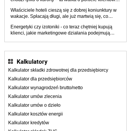
dzieje się także tam, gdzie wielu spędzi urlop po
Właściciele hoteli cieszą się z dobrej koniunktury w
cichu
wakacje. Spłacają długi, ale już martwią się, co
będzie jesienią
Energetyki czy izotoniki - co teraz chętniej kupują
klienci, jakie marketingowe działania podejmują
sklepy
Kalkulatory
Kalkulator składki zdrowotnej dla przedsiębiorcy
Kalkulator dla przedsiębiorców
Kalkulator wynagrodzeń brutto/netto
Kalkulator umów zlecenia
Kalkulator umów o dzieło
Kalkulator kosztów energii
Kalkulator kredytów