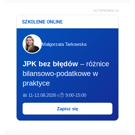
AUTOPROMOCJA
SZKOLENIE ONLINE
Małgorzata Tarkowska
JPK bez błędów
– różnice
bilansowo-podatkowe w
praktyce
📅 11-12.08.2026 r.
🕐 9:00-15:00
Zapisz się