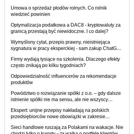
Umowa o sprzedaż płodów rolnych. Co rolnik
wiedzieć powinien
Optymalizacja podatkowa a DAC8 - kryptowaluty za
granicą przestają być niewidoczne. I co dalej?
Wymyślony cytat, przepis prawny, nieistniejąca
sygnatura w pracy eksperckiej - sam zakup ChatGPT
to nie wdrożenie AI w firmie
Firmy wydają tysiące na szkolenia. Dlaczego efekty
często znikają po kilku tygodniach?
Odpowiedzialność influencerów za rekomendacje
produktów
Powództwo o rozwiązanie spółki z o.o. – gdy dalsze
istnienie spółki nie ma sensu, ale nie wszyscy
wspólnicy są tego zdania
Ekspert: unijne przepisy nakładają na polskich
przedsiębiorców nowe obowiązki w zakresie
opakowań
Sieci handlowe ruszają za Polakami na wakacje. Nie
chodzi tylko o kurorty – ta walka o portfele klientów