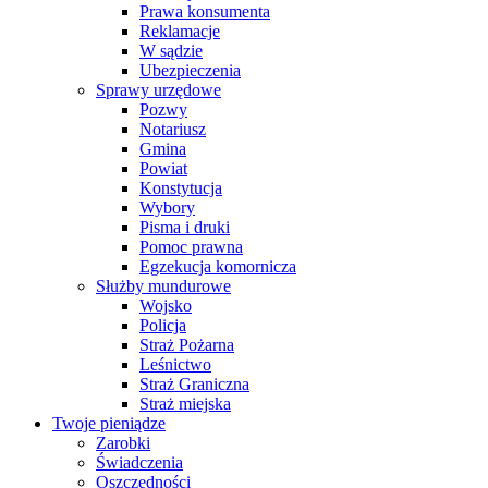
Prawa konsumenta
Reklamacje
W sądzie
Ubezpieczenia
Sprawy urzędowe
Pozwy
Notariusz
Gmina
Powiat
Konstytucja
Wybory
Pisma i druki
Pomoc prawna
Egzekucja komornicza
Służby mundurowe
Wojsko
Policja
Straż Pożarna
Leśnictwo
Straż Graniczna
Straż miejska
Twoje pieniądze
Zarobki
Świadczenia
Oszczędności