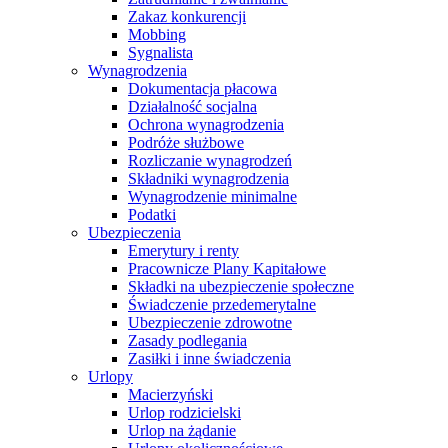
Zakaz konkurencji
Mobbing
Sygnalista
Wynagrodzenia
Dokumentacja płacowa
Działalność socjalna
Ochrona wynagrodzenia
Podróże służbowe
Rozliczanie wynagrodzeń
Składniki wynagrodzenia
Wynagrodzenie minimalne
Podatki
Ubezpieczenia
Emerytury i renty
Pracownicze Plany Kapitałowe
Składki na ubezpieczenie społeczne
Świadczenie przedemerytalne
Ubezpieczenie zdrowotne
Zasady podlegania
Zasiłki i inne świadczenia
Urlopy
Macierzyński
Urlop rodzicielski
Urlop na żądanie