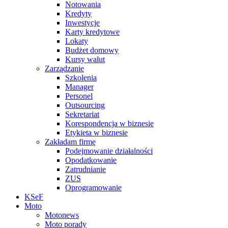
Notowania
Kredyty
Inwestycje
Karty kredytowe
Lokaty
Budżet domowy
Kursy walut
Zarządzanie
Szkolenia
Manager
Personel
Outsourcing
Sekretariat
Korespondencja w biznesie
Etykieta w biznesie
Zakładam firmę
Podejmowanie działalności
Opodatkowanie
Zatrudnianie
ZUS
Oprogramowanie
KSeF
Moto
Motonews
Moto porady