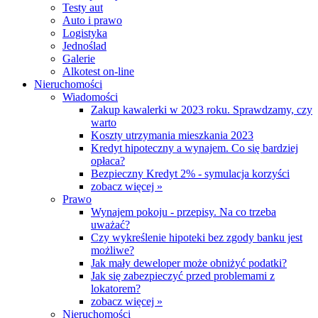
Testy aut
Auto i prawo
Logistyka
Jednoślad
Galerie
Alkotest on-line
Nieruchomości
Wiadomości
Zakup kawalerki w 2023 roku. Sprawdzamy, czy
warto
Koszty utrzymania mieszkania 2023
Kredyt hipoteczny a wynajem. Co się bardziej
opłaca?
Bezpieczny Kredyt 2% - symulacja korzyści
zobacz więcej »
Prawo
Wynajem pokoju - przepisy. Na co trzeba
uważać?
Czy wykreślenie hipoteki bez zgody banku jest
możliwe?
Jak mały deweloper może obniżyć podatki?
Jak się zabezpieczyć przed problemami z
lokatorem?
zobacz więcej »
Nieruchomości