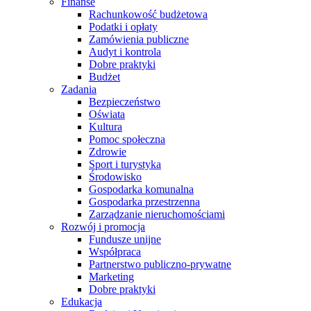
Finanse
Rachunkowość budżetowa
Podatki i opłaty
Zamówienia publiczne
Audyt i kontrola
Dobre praktyki
Budżet
Zadania
Bezpieczeństwo
Oświata
Kultura
Pomoc społeczna
Zdrowie
Sport i turystyka
Środowisko
Gospodarka komunalna
Gospodarka przestrzenna
Zarządzanie nieruchomościami
Rozwój i promocja
Fundusze unijne
Współpraca
Partnerstwo publiczno-prywatne
Marketing
Dobre praktyki
Edukacja