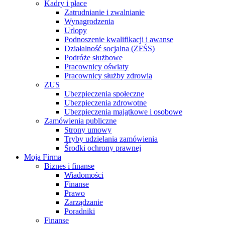
Kadry i płace
Zatrudnianie i zwalnianie
Wynagrodzenia
Urlopy
Podnoszenie kwalifikacji i awanse
Działalność socjalna (ZFŚS)
Podróże służbowe
Pracownicy oświaty
Pracownicy służby zdrowia
ZUS
Ubezpieczenia społeczne
Ubezpieczenia zdrowotne
Ubezpieczenia majątkowe i osobowe
Zamówienia publiczne
Strony umowy
Tryby udzielania zamówienia
Środki ochrony prawnej
Moja Firma
Biznes i finanse
Wiadomości
Finanse
Prawo
Zarządzanie
Poradniki
Finanse