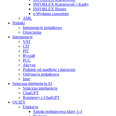
INFORLEX Księgowość i Kadry
INFORLEX Biznes
e-Wydania czasopism
AML
Podatki
Interpretacje podatkowe
Orzeczenia
Interpretacje
VAT
CIT
PIT
Ryczałt
PCC
Akcyza
Podatek od spadków i darowizn
Ordynacja podatkowa
Inne
Sztuczna inteligencja AI
Sztuczna inteligencja
ChatGPT
Rozmowy z ChatGPT
QUIZY
Edukacja
Szkoła podstawowa klasy 1-3