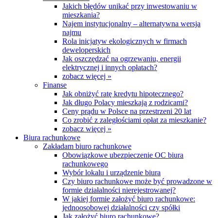
Jakich błędów unikać przy inwestowaniu w
mieszkania?
Najem instytucjonalny – alternatywna wersja
najmu
Rola inicjatyw ekologicznych w firmach
deweloperskich
Jak oszczędzać na ogrzewaniu, energii
elektrycznej i innych opłatach?
zobacz więcej »
Finanse
Jak obniżyć ratę kredytu hipotecznego?
Jak długo Polacy mieszkają z rodzicami?
Ceny prądu w Polsce na przestrzeni 20 lat
Co zrobić z zaległościami opłat za mieszkanie?
zobacz więcej »
Biura rachunkowe
Zakładam biuro rachunkowe
Obowiązkowe ubezpieczenie OC biura
rachunkowego
Wybór lokalu i urządzenie biura
Czy biuro rachunkowe może być prowadzone w
formie działalności nierejestrowanej?
W jakiej formie założyć biuro rachunkowe:
jednoosobowej działalności czy spółki
Jak założyć biuro rachunkowe?