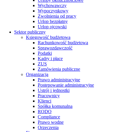
Urlopy okolicznościowe
Wychowawczy
Wypoczynkowy
Zwolnienia od pracy
Urlop bezpłatny
Urlop ojcowski
Sektor publiczny
Księgowość budżetowa
Rachunkowość budżetowa
Sprawozdawczość
Podatki
Kadry i płace
ZUS
Zamówienia publiczne
Organizacja
Prawo administracyjne
Postępowanie administracyjne
Ustrój i jednostki
Pracownicy
Klienci
Spółka komunalna
RODO
Compliance
Prawo wodne
Orzeczenia