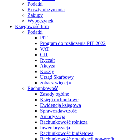
Podatki
Koszty utrzymania
Zakupy
Wypoczynek
Księgowość firm
Podatki
PIT
Program do rozliczenia PIT 2022
VAT
CIT
Ryczałt
Akcyza
Koszty
Urząd Skarbowy
zobacz więcej »
Rachunkowość
Zasady ogólne
Księgi rachunkowe
Ewidencja księgowa
Sprawozdawczość
Amortyzacja
Rachunkowość rolnicza
Inwentaryzacja
Rachunkowość budżetowa
Rachunkowość organizacji non-profit