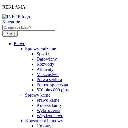
REKLAMA
Kategorie
Prawo
Sprawy rodzinne
Spadki
Darowizny
Rozwody
Alimenty
Małżeństwo
Prawa seniora
Pomoc społeczna
500 plus 800 plus
Sprawy karne
Prawo karne
Kodeks karny
Wykroczenia
Więziennictwo
Konsument i umowy
Umowy