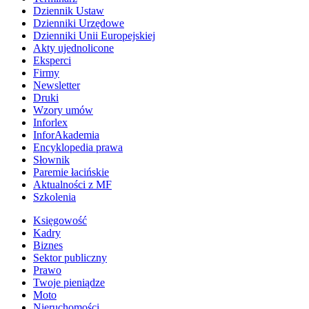
Dziennik Ustaw
Dzienniki Urzędowe
Dzienniki Unii Europejskiej
Akty ujednolicone
Eksperci
Firmy
Newsletter
Druki
Wzory umów
Inforlex
InforAkademia
Encyklopedia prawa
Słownik
Paremie łacińskie
Aktualności z MF
Szkolenia
Księgowość
Kadry
Biznes
Sektor publiczny
Prawo
Twoje pieniądze
Moto
Nieruchomości