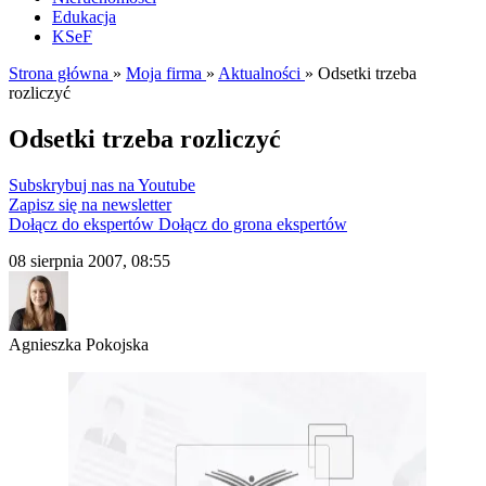
Edukacja
KSeF
Strona główna
»
Moja firma
»
Aktualności
»
Odsetki trzeba
rozliczyć
Odsetki trzeba rozliczyć
Subskrybuj nas na Youtube
Zapisz się na newsletter
Dołącz do ekspertów
Dołącz do grona ekspertów
08 sierpnia 2007, 08:55
Agnieszka Pokojska