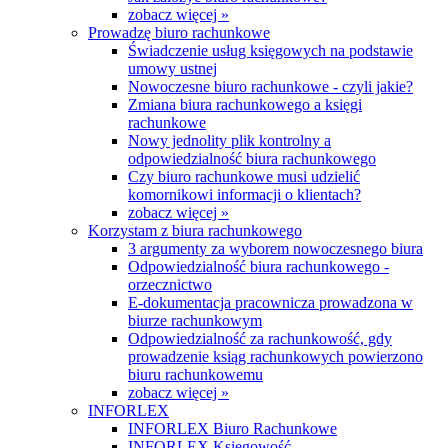
zobacz więcej »
Prowadzę biuro rachunkowe
Świadczenie usług księgowych na podstawie
umowy ustnej
Nowoczesne biuro rachunkowe - czyli jakie?
Zmiana biura rachunkowego a księgi
rachunkowe
Nowy jednolity plik kontrolny a
odpowiedzialność biura rachunkowego
Czy biuro rachunkowe musi udzielić
komornikowi informacji o klientach?
zobacz więcej »
Korzystam z biura rachunkowego
3 argumenty za wyborem nowoczesnego biura
Odpowiedzialność biura rachunkowego -
orzecznictwo
E-dokumentacja pracownicza prowadzona w
biurze rachunkowym
Odpowiedzialność za rachunkowość, gdy
prowadzenie ksiąg rachunkowych powierzono
biuru rachunkowemu
zobacz więcej »
INFORLEX
INFORLEX Biuro Rachunkowe
INFORLEX Księgowość