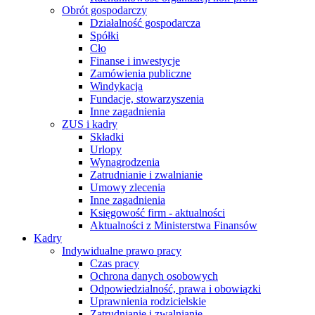
Obrót gospodarczy
Działalność gospodarcza
Spółki
Cło
Finanse i inwestycje
Zamówienia publiczne
Windykacja
Fundacje, stowarzyszenia
Inne zagadnienia
ZUS i kadry
Składki
Urlopy
Wynagrodzenia
Zatrudnianie i zwalnianie
Umowy zlecenia
Inne zagadnienia
Księgowość firm - aktualności
Aktualności z Ministerstwa Finansów
Kadry
Indywidualne prawo pracy
Czas pracy
Ochrona danych osobowych
Odpowiedzialność, prawa i obowiązki
Uprawnienia rodzicielskie
Zatrudnianie i zwalnianie