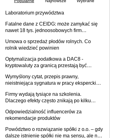
Popularne
Najnowsze
Wybrane
Laboratorium przywództwa
Fatalne dane z CEIDG: może zamykać się
nawet 18 tys. jednoosobowych firm
miesięcznie
Umowa o sprzedaż płodów rolnych. Co
rolnik wiedzieć powinien
Optymalizacja podatkowa a DAC8 -
kryptowaluty za granicą przestają być
niewidoczne. I co dalej?
Wymyślony cytat, przepis prawny,
nieistniejąca sygnatura w pracy eksperckiej -
sam zakup ChatGPT to nie wdrożenie AI w
Firmy wydają tysiące na szkolenia.
firmie
Dlaczego efekty często znikają po kilku
tygodniach?
Odpowiedzialność influencerów za
rekomendacje produktów
Powództwo o rozwiązanie spółki z o.o. – gdy
dalsze istnienie spółki nie ma sensu, ale nie