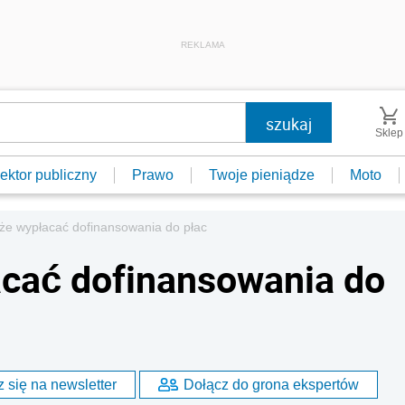
REKLAMA
Sklep
ektor publiczny
Prawo
Twoje pieniądze
Moto
 wypłacać dofinansowania do płac
cać dofinansowania do
 się na newsletter
Dołącz do grona ekspertów