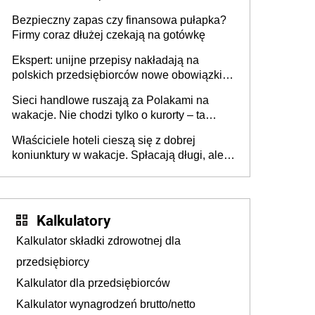
wszyscy wspólnicy są tego zdania
Bezpieczny zapas czy finansowa pułapka?
Firmy coraz dłużej czekają na gotówkę
Ekspert: unijne przepisy nakładają na
polskich przedsiębiorców nowe obowiązki w
zakresie opakowań
Sieci handlowe ruszają za Polakami na
wakacje. Nie chodzi tylko o kurorty – ta
walka o portfele klientów dzieje się także
Właściciele hoteli cieszą się z dobrej
tam, gdzie wielu spędzi urlop po cichu
koniunktury w wakacje. Spłacają długi, ale
już martwią się, co będzie jesienią
Kalkulatory
Kalkulator składki zdrowotnej dla
przedsiębiorcy
Kalkulator dla przedsiębiorców
Kalkulator wynagrodzeń brutto/netto