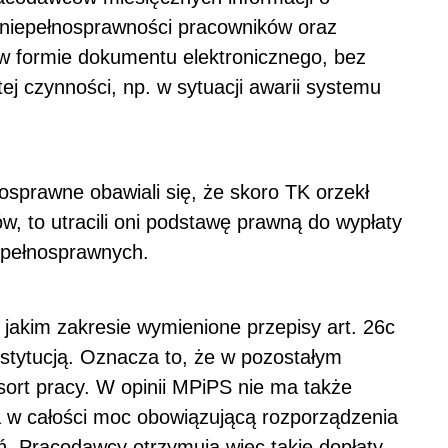
u niepełnosprawności pracowników oraz
 w formie dokumentu elektronicznego, bez
j czynności, np. w sytuacji awarii systemu
sprawne obawiali się, że skoro TK orzekł
, to utracili oni podstawę prawną do wypłaty
epełnosprawnych.
 jakim zakresie wymienione przepisy art. 26c
nstytucją. Oznacza to, że w pozostałym
esort pracy. W opinii MPiPS nie ma także
 w całości moc obowiązującą rozporządzenia
. Pracodawcy otrzymują więc takie dopłaty