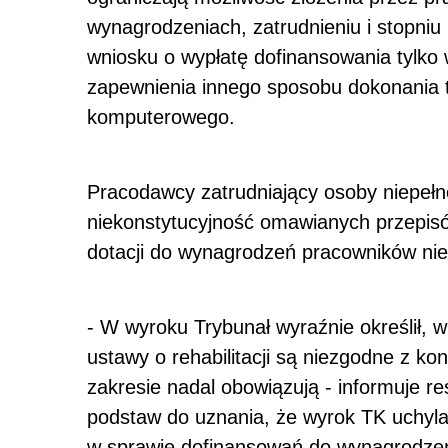
wynagrodzeniach, zatrudnieniu i stopni
wniosku o wypłatę dofinansowania tylko
zapewnienia innego sposobu dokonania te
komputerowego.
Pracodawcy zatrudniający osoby niepełno
niekonstytucyjność omawianych przepisów
dotacji do wynagrodzeń pracowników ni
- W wyroku Trybunał wyraźnie określił, w
ustawy o rehabilitacji są niezgodne z ko
zakresie nadal obowiązują - informuje r
podstaw do uznania, że wyrok TK uchyla
w sprawie dofinansowań do wynagrodzeń