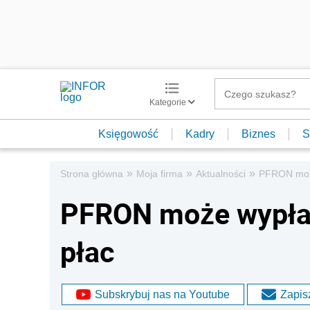
Kategorie
Księgowość
Kadry
Biznes
S
»
»
»
Strona główna
Moja firma
Aktualności
PFRON może
PFRON może wypła
płac
Subskrybuj nas na Youtube
Zapisz