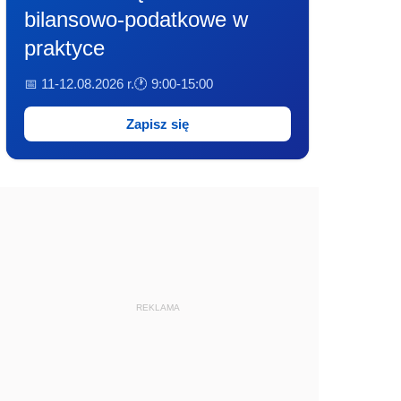
bilansowo-podatkowe w
praktyce
📅 11-12.08.2026 r.
🕐 9:00-15:00
Zapisz się
REKLAMA