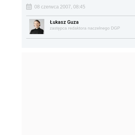
08 czerwca 2007, 08:45
Łukasz Guza
zastępca redaktora naczelnego DGP