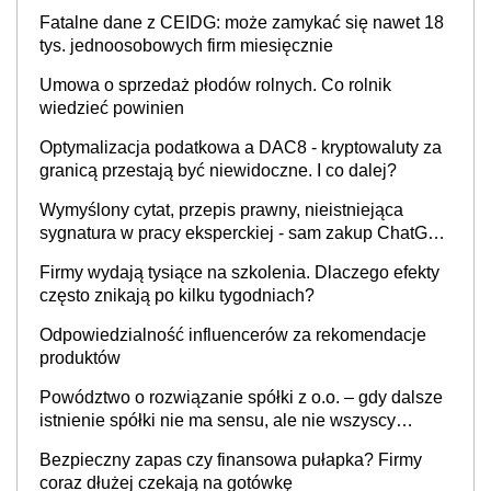
Fatalne dane z CEIDG: może zamykać się nawet 18
tys. jednoosobowych firm miesięcznie
Umowa o sprzedaż płodów rolnych. Co rolnik
wiedzieć powinien
Optymalizacja podatkowa a DAC8 - kryptowaluty za
granicą przestają być niewidoczne. I co dalej?
Wymyślony cytat, przepis prawny, nieistniejąca
sygnatura w pracy eksperckiej - sam zakup ChatGPT
to nie wdrożenie AI w firmie
Firmy wydają tysiące na szkolenia. Dlaczego efekty
często znikają po kilku tygodniach?
Odpowiedzialność influencerów za rekomendacje
produktów
Powództwo o rozwiązanie spółki z o.o. – gdy dalsze
istnienie spółki nie ma sensu, ale nie wszyscy
wspólnicy są tego zdania
Bezpieczny zapas czy finansowa pułapka? Firmy
coraz dłużej czekają na gotówkę