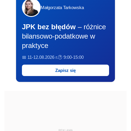
Małgorzata Tarkowska
JPK bez błędów
– różnice
bilansowo-podatkowe w
praktyce
📅 11-12.08.2026 r.
🕐 9:00-15:00
Zapisz się
REKLAMA