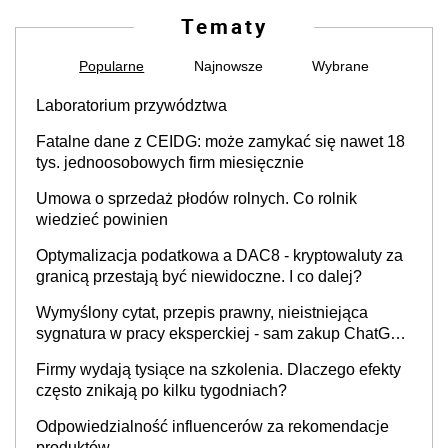
Tematy
Popularne
Najnowsze
Wybrane
Laboratorium przywództwa
Fatalne dane z CEIDG: może zamykać się nawet 18
tys. jednoosobowych firm miesięcznie
Umowa o sprzedaż płodów rolnych. Co rolnik
wiedzieć powinien
Optymalizacja podatkowa a DAC8 - kryptowaluty za
granicą przestają być niewidoczne. I co dalej?
Wymyślony cytat, przepis prawny, nieistniejąca
sygnatura w pracy eksperckiej - sam zakup ChatGPT
to nie wdrożenie AI w firmie
Firmy wydają tysiące na szkolenia. Dlaczego efekty
często znikają po kilku tygodniach?
Odpowiedzialność influencerów za rekomendacje
produktów