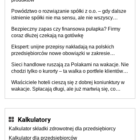
Powództwo o rozwiązanie spółki z o.o. – gdy dalsze
istnienie spółki nie ma sensu, ale nie wszyscy
wspólnicy są tego zdania
Bezpieczny zapas czy finansowa pułapka? Firmy
coraz dłużej czekają na gotówkę
Ekspert: unijne przepisy nakładają na polskich
przedsiębiorców nowe obowiązki w zakresie
opakowań
Sieci handlowe ruszają za Polakami na wakacje. Nie
chodzi tylko o kurorty – ta walka o portfele klientów
dzieje się także tam, gdzie wielu spędzi urlop po
Właściciele hoteli cieszą się z dobrej koniunktury w
cichu
wakacje. Spłacają długi, ale już martwią się, co
będzie jesienią
Kalkulatory
Kalkulator składki zdrowotnej dla przedsiębiorcy
Kalkulator dla przedsiębiorców