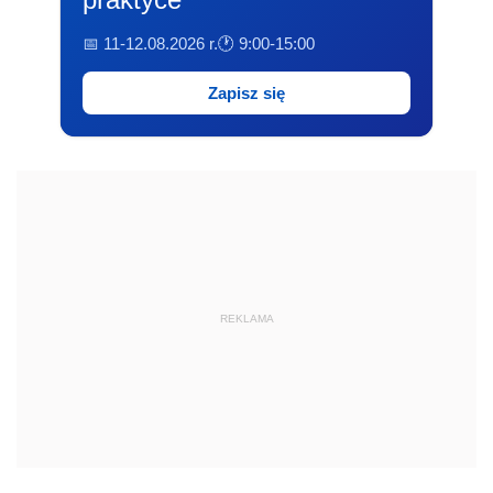
📅 11-12.08.2026 r.
🕐 9:00-15:00
Zapisz się
REKLAMA