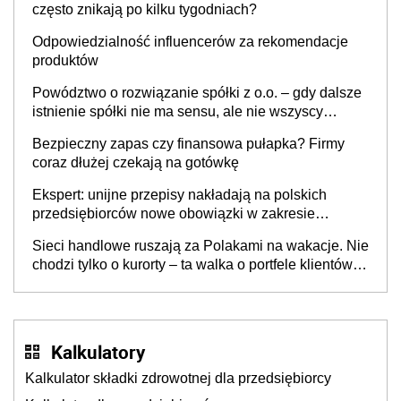
często znikają po kilku tygodniach?
Odpowiedzialność influencerów za rekomendacje
produktów
Powództwo o rozwiązanie spółki z o.o. – gdy dalsze
istnienie spółki nie ma sensu, ale nie wszyscy
wspólnicy są tego zdania
Bezpieczny zapas czy finansowa pułapka? Firmy
coraz dłużej czekają na gotówkę
Ekspert: unijne przepisy nakładają na polskich
przedsiębiorców nowe obowiązki w zakresie
opakowań
Sieci handlowe ruszają za Polakami na wakacje. Nie
chodzi tylko o kurorty – ta walka o portfele klientów
dzieje się także tam, gdzie wielu spędzi urlop po
cichu
Kalkulatory
Kalkulator składki zdrowotnej dla przedsiębiorcy