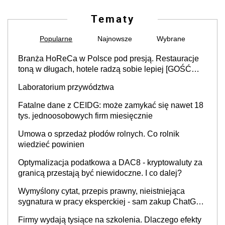
Tematy
Popularne
Najnowsze
Wybrane
Branża HoReCa w Polsce pod presją. Restauracje
toną w długach, hotele radzą sobie lepiej [GOŚĆ
INFOR.PL]
Laboratorium przywództwa
Fatalne dane z CEIDG: może zamykać się nawet 18
tys. jednoosobowych firm miesięcznie
Umowa o sprzedaż płodów rolnych. Co rolnik
wiedzieć powinien
Optymalizacja podatkowa a DAC8 - kryptowaluty za
granicą przestają być niewidoczne. I co dalej?
Wymyślony cytat, przepis prawny, nieistniejąca
sygnatura w pracy eksperckiej - sam zakup ChatGPT
to nie wdrożenie AI w firmie
Firmy wydają tysiące na szkolenia. Dlaczego efekty