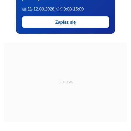
📅 11-12.08.2026 r.
🕐 9:00-15:00
Zapisz się
REKLAMA