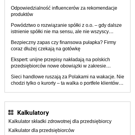
Odpowiedzialność influencerów za rekomendacje
produktów
Powództwo o rozwiązanie spółki z o.o. – gdy dalsze
istnienie spółki nie ma sensu, ale nie wszyscy
wspólnicy są tego zdania
Bezpieczny zapas czy finansowa pułapka? Firmy
coraz dłużej czekają na gotówkę
Ekspert: unijne przepisy nakładają na polskich
przedsiębiorców nowe obowiązki w zakresie
opakowań
Sieci handlowe ruszają za Polakami na wakacje. Nie
chodzi tylko o kurorty – ta walka o portfele klientów
dzieje się także tam, gdzie wielu spędzi urlop po
cichu
Kalkulatory
Kalkulator składki zdrowotnej dla przedsiębiorcy
Kalkulator dla przedsiębiorców