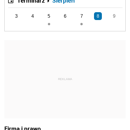
Terminarz
Sierpień
3
4
5
6
7
8
9
REKLAMA
Firma i prawo