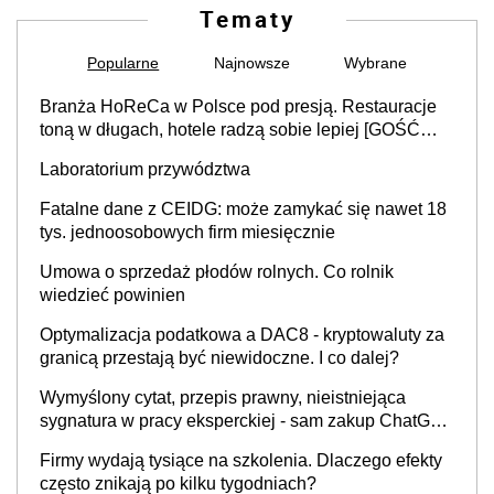
Tematy
Popularne
Najnowsze
Wybrane
Branża HoReCa w Polsce pod presją. Restauracje
toną w długach, hotele radzą sobie lepiej [GOŚĆ
INFOR.PL]
Laboratorium przywództwa
Fatalne dane z CEIDG: może zamykać się nawet 18
tys. jednoosobowych firm miesięcznie
Umowa o sprzedaż płodów rolnych. Co rolnik
wiedzieć powinien
Optymalizacja podatkowa a DAC8 - kryptowaluty za
granicą przestają być niewidoczne. I co dalej?
Wymyślony cytat, przepis prawny, nieistniejąca
sygnatura w pracy eksperckiej - sam zakup ChatGPT
to nie wdrożenie AI w firmie
Firmy wydają tysiące na szkolenia. Dlaczego efekty
często znikają po kilku tygodniach?