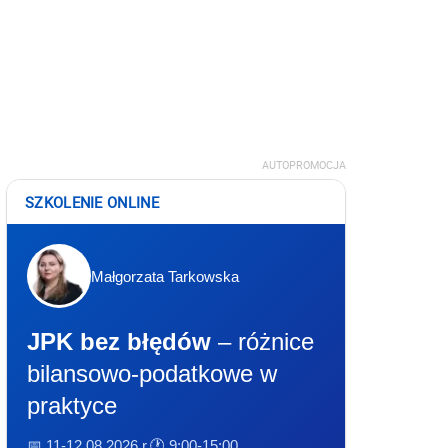
AUTOPROMOCJA
SZKOLENIE ONLINE
Małgorzata Tarkowska
JPK bez błędów
– różnice
bilansowo-podatkowe w
praktyce
📅 11-12.08.2026 r.
🕐 9:00-15:00