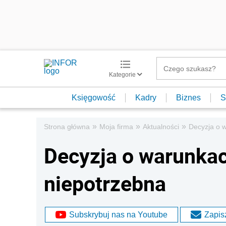
Kategorie
Księgowość
Kadry
Biznes
S
»
»
»
Strona główna
Moja firma
Aktualności
Decyzja o 
Decyzja o warunka
niepotrzebna
Subskrybuj nas na Youtube
Zapisz