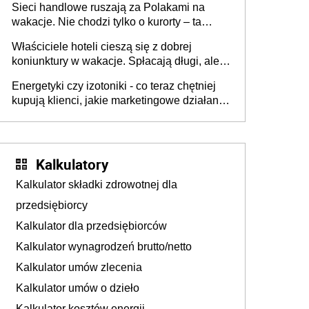
Sieci handlowe ruszają za Polakami na
wakacje. Nie chodzi tylko o kurorty – ta
walka o portfele klientów dzieje się także
Właściciele hoteli cieszą się z dobrej
tam, gdzie wielu spędzi urlop po cichu
koniunktury w wakacje. Spłacają długi, ale
już martwią się, co będzie jesienią
Energetyki czy izotoniki - co teraz chętniej
kupują klienci, jakie marketingowe działania
podejmują sklepy
Kalkulatory
Kalkulator składki zdrowotnej dla
przedsiębiorcy
Kalkulator dla przedsiębiorców
Kalkulator wynagrodzeń brutto/netto
Kalkulator umów zlecenia
Kalkulator umów o dzieło
Kalkulator kosztów energii