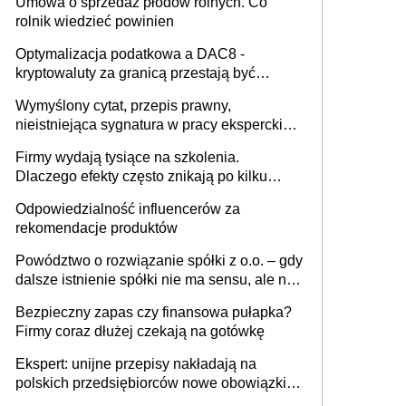
Umowa o sprzedaż płodów rolnych. Co
rolnik wiedzieć powinien
Optymalizacja podatkowa a DAC8 -
kryptowaluty za granicą przestają być
niewidoczne. I co dalej?
Wymyślony cytat, przepis prawny,
nieistniejąca sygnatura w pracy eksperckiej -
sam zakup ChatGPT to nie wdrożenie AI w
Firmy wydają tysiące na szkolenia.
firmie
Dlaczego efekty często znikają po kilku
tygodniach?
Odpowiedzialność influencerów za
rekomendacje produktów
Powództwo o rozwiązanie spółki z o.o. – gdy
dalsze istnienie spółki nie ma sensu, ale nie
wszyscy wspólnicy są tego zdania
Bezpieczny zapas czy finansowa pułapka?
Firmy coraz dłużej czekają na gotówkę
Ekspert: unijne przepisy nakładają na
polskich przedsiębiorców nowe obowiązki w
zakresie opakowań