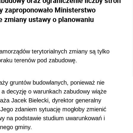
abudowy oraz ograniczenie liczby stron
y zaproponowało Ministerstwo
e zmiany ustawy o planowaniu
amorządów terytorialnych zmiany są tylko
 braku terenów pod zabudowę.
odaży gruntów budowlanych, ponieważ nie
w, a decyzję o warunkach zabudowy wiąże
ża Jacek Bielecki, dyrektor generalny
 Jego zdaniem sytuację mogłoby zmienić
wy na podstawie studium uwarunkowań i
nnego gminy.