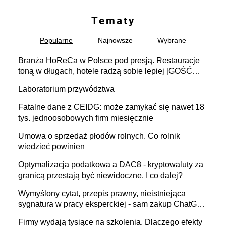
Tematy
Popularne
Najnowsze
Wybrane
Branża HoReCa w Polsce pod presją. Restauracje
toną w długach, hotele radzą sobie lepiej [GOŚĆ
INFOR.PL]
Laboratorium przywództwa
Fatalne dane z CEIDG: może zamykać się nawet 18
tys. jednoosobowych firm miesięcznie
Umowa o sprzedaż płodów rolnych. Co rolnik
wiedzieć powinien
Optymalizacja podatkowa a DAC8 - kryptowaluty za
granicą przestają być niewidoczne. I co dalej?
Wymyślony cytat, przepis prawny, nieistniejąca
sygnatura w pracy eksperckiej - sam zakup ChatGPT
to nie wdrożenie AI w firmie
Firmy wydają tysiące na szkolenia. Dlaczego efekty