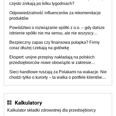
często znikają po kilku tygodniach?
Odpowiedzialność influencerów za rekomendacje
produktów
Powództwo o rozwiązanie spółki z o.o. – gdy dalsze
istnienie spółki nie ma sensu, ale nie wszyscy
wspólnicy są tego zdania
Bezpieczny zapas czy finansowa pułapka? Firmy
coraz dłużej czekają na gotówkę
Ekspert: unijne przepisy nakładają na polskich
przedsiębiorców nowe obowiązki w zakresie
opakowań
Sieci handlowe ruszają za Polakami na wakacje. Nie
chodzi tylko o kurorty – ta walka o portfele klientów
dzieje się także tam, gdzie wielu spędzi urlop po
cichu
Kalkulatory
Kalkulator składki zdrowotnej dla przedsiębiorcy