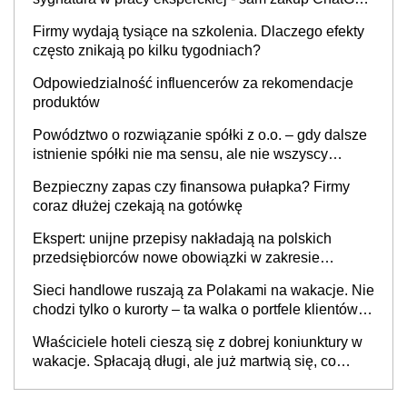
to nie wdrożenie AI w firmie
Firmy wydają tysiące na szkolenia. Dlaczego efekty
często znikają po kilku tygodniach?
Odpowiedzialność influencerów za rekomendacje
produktów
Powództwo o rozwiązanie spółki z o.o. – gdy dalsze
istnienie spółki nie ma sensu, ale nie wszyscy
wspólnicy są tego zdania
Bezpieczny zapas czy finansowa pułapka? Firmy
coraz dłużej czekają na gotówkę
Ekspert: unijne przepisy nakładają na polskich
przedsiębiorców nowe obowiązki w zakresie
opakowań
Sieci handlowe ruszają za Polakami na wakacje. Nie
chodzi tylko o kurorty – ta walka o portfele klientów
dzieje się także tam, gdzie wielu spędzi urlop po
Właściciele hoteli cieszą się z dobrej koniunktury w
cichu
wakacje. Spłacają długi, ale już martwią się, co
będzie jesienią