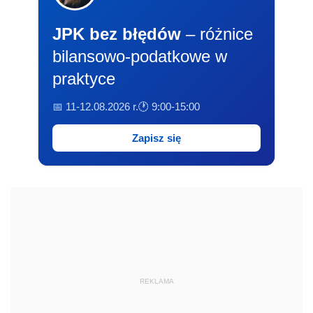
JPK bez błędów
– różnice
bilansowo-podatkowe w
praktyce
📅 11-12.08.2026 r.
🕐 9:00-15:00
Zapisz się
REKLAMA