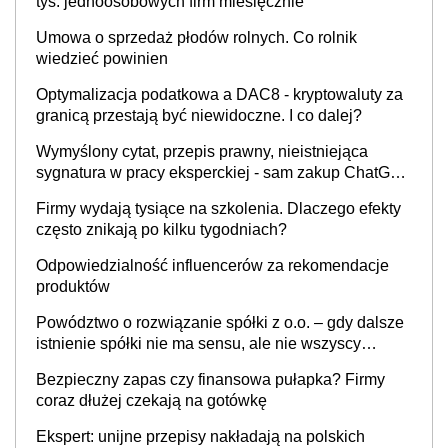
tys. jednoosobowych firm miesięcznie
Umowa o sprzedaż płodów rolnych. Co rolnik
wiedzieć powinien
Optymalizacja podatkowa a DAC8 - kryptowaluty za
granicą przestają być niewidoczne. I co dalej?
Wymyślony cytat, przepis prawny, nieistniejąca
sygnatura w pracy eksperckiej - sam zakup ChatGPT
to nie wdrożenie AI w firmie
Firmy wydają tysiące na szkolenia. Dlaczego efekty
często znikają po kilku tygodniach?
Odpowiedzialność influencerów za rekomendacje
produktów
Powództwo o rozwiązanie spółki z o.o. – gdy dalsze
istnienie spółki nie ma sensu, ale nie wszyscy
wspólnicy są tego zdania
Bezpieczny zapas czy finansowa pułapka? Firmy
coraz dłużej czekają na gotówkę
Ekspert: unijne przepisy nakładają na polskich