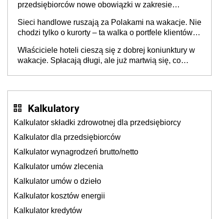
przedsiębiorców nowe obowiązki w zakresie
opakowań
Sieci handlowe ruszają za Polakami na wakacje. Nie
chodzi tylko o kurorty – ta walka o portfele klientów
dzieje się także tam, gdzie wielu spędzi urlop po
Właściciele hoteli cieszą się z dobrej koniunktury w
cichu
wakacje. Spłacają długi, ale już martwią się, co
będzie jesienią
Kalkulatory
Kalkulator składki zdrowotnej dla przedsiębiorcy
Kalkulator dla przedsiębiorców
Kalkulator wynagrodzeń brutto/netto
Kalkulator umów zlecenia
Kalkulator umów o dzieło
Kalkulator kosztów energii
Kalkulator kredytów