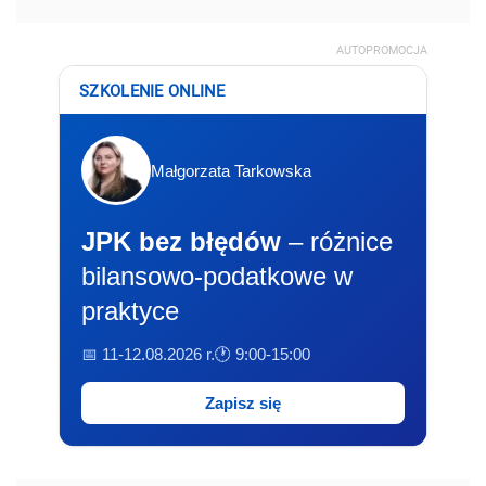
AUTOPROMOCJA
SZKOLENIE ONLINE
Małgorzata Tarkowska
JPK bez błędów
– różnice
bilansowo-podatkowe w
praktyce
📅 11-12.08.2026 r.
🕐 9:00-15:00
Zapisz się