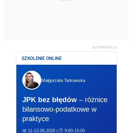
AUTOPROMOCJA
SZKOLENIE ONLINE
Małgorzata Tarkowska
JPK bez błędów
– różnice
bilansowo-podatkowe w
praktyce
📅 11-12.08.2026 r.
🕐 9:00-15:00