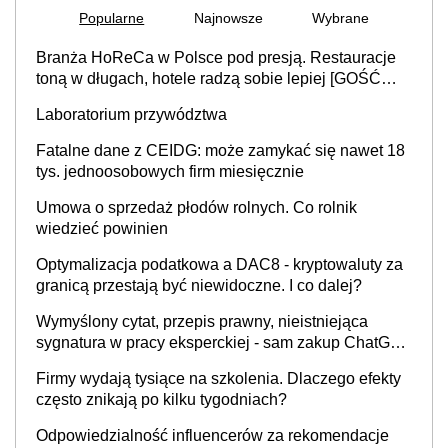
Popularne
Najnowsze
Wybrane
Branża HoReCa w Polsce pod presją. Restauracje
toną w długach, hotele radzą sobie lepiej [GOŚĆ
INFOR.PL]
Laboratorium przywództwa
Fatalne dane z CEIDG: może zamykać się nawet 18
tys. jednoosobowych firm miesięcznie
Umowa o sprzedaż płodów rolnych. Co rolnik
wiedzieć powinien
Optymalizacja podatkowa a DAC8 - kryptowaluty za
granicą przestają być niewidoczne. I co dalej?
Wymyślony cytat, przepis prawny, nieistniejąca
sygnatura w pracy eksperckiej - sam zakup ChatGPT
to nie wdrożenie AI w firmie
Firmy wydają tysiące na szkolenia. Dlaczego efekty
często znikają po kilku tygodniach?
Odpowiedzialność influencerów za rekomendacje