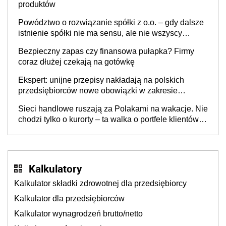
produktów
Powództwo o rozwiązanie spółki z o.o. – gdy dalsze
istnienie spółki nie ma sensu, ale nie wszyscy
wspólnicy są tego zdania
Bezpieczny zapas czy finansowa pułapka? Firmy
coraz dłużej czekają na gotówkę
Ekspert: unijne przepisy nakładają na polskich
przedsiębiorców nowe obowiązki w zakresie
opakowań
Sieci handlowe ruszają za Polakami na wakacje. Nie
chodzi tylko o kurorty – ta walka o portfele klientów
dzieje się także tam, gdzie wielu spędzi urlop po
cichu
Kalkulatory
Kalkulator składki zdrowotnej dla przedsiębiorcy
Kalkulator dla przedsiębiorców
Kalkulator wynagrodzeń brutto/netto