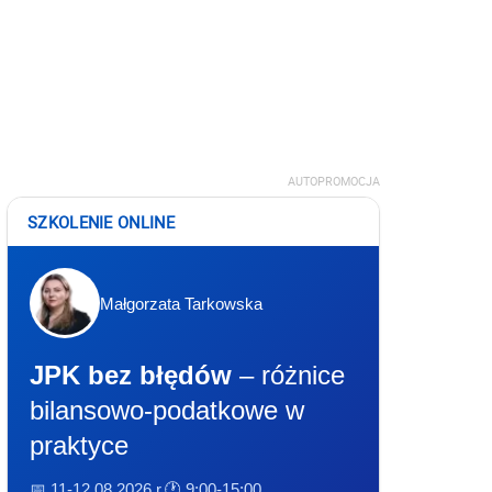
AUTOPROMOCJA
SZKOLENIE ONLINE
Małgorzata Tarkowska
JPK bez błędów
– różnice
bilansowo-podatkowe w
praktyce
📅 11-12.08.2026 r.
🕐 9:00-15:00