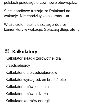
polskich przedsiębiorców nowe obowiązki w
zakresie opakowań
Sieci handlowe ruszają za Polakami na
wakacje. Nie chodzi tylko o kurorty – ta
walka o portfele klientów dzieje się także
Właściciele hoteli cieszą się z dobrej
tam, gdzie wielu spędzi urlop po cichu
koniunktury w wakacje. Spłacają długi, ale
już martwią się, co będzie jesienią
Kalkulatory
Kalkulator składki zdrowotnej dla
przedsiębiorcy
Kalkulator dla przedsiębiorców
Kalkulator wynagrodzeń brutto/netto
Kalkulator umów zlecenia
Kalkulator umów o dzieło
Kalkulator kosztów energii