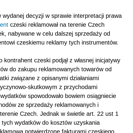
wydanej decyzji w sprawie interpretacji prawa
ent
czeski reklamował na terenie Czech
k, nabywane w celu dalszej sprzedaży od
hentowi czeskiemu reklamy tych instrumentów.
kontrahent czeski podjął z własnej inicjatywy
wców do zakupu reklamowanych towarów od
tki związane z opisanymi działaniami
zyczynowo-skutkowym z przychodami
ch wydatków spowodowało bowiem osiągniecie
chodów ze sprzedaży reklamowanych i
erenie Czech. Jednak w świetle art. 22 ust 1
a tych wydatków do kosztów uzyskania
eklamową potwierdzone fakturami czeskiego