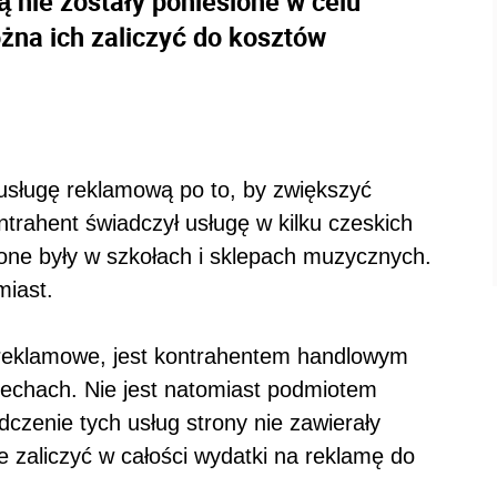
 nie zostały poniesione w celu
żna ich zaliczyć do kosztów
 usługę reklamową po to, by zwiększyć
rahent świadczył usługę w kilku czeskich
one były w szkołach i sklepach muzycznych.
miast.
i reklamowe, jest kontrahentem handlowym
zechach. Nie jest natomiast podmiotem
czenie tych usług strony nie zawierały
 zaliczyć w całości wydatki na reklamę do