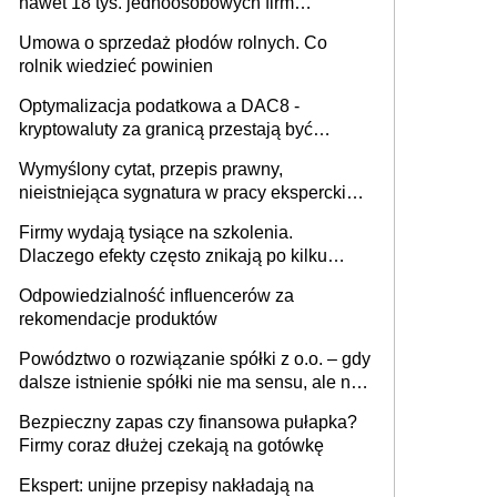
nawet 18 tys. jednoosobowych firm
miesięcznie
Umowa o sprzedaż płodów rolnych. Co
rolnik wiedzieć powinien
Optymalizacja podatkowa a DAC8 -
kryptowaluty za granicą przestają być
niewidoczne. I co dalej?
Wymyślony cytat, przepis prawny,
nieistniejąca sygnatura w pracy eksperckiej -
sam zakup ChatGPT to nie wdrożenie AI w
Firmy wydają tysiące na szkolenia.
firmie
Dlaczego efekty często znikają po kilku
tygodniach?
Odpowiedzialność influencerów za
rekomendacje produktów
Powództwo o rozwiązanie spółki z o.o. – gdy
dalsze istnienie spółki nie ma sensu, ale nie
wszyscy wspólnicy są tego zdania
Bezpieczny zapas czy finansowa pułapka?
Firmy coraz dłużej czekają na gotówkę
Ekspert: unijne przepisy nakładają na