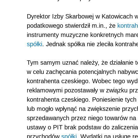
Dyrektor Izby Skarbowej w Katowicach w 
podatkowego stwierdził m.in., że
kontrah
instrumenty muzyczne konkretnych mare
spółki
. Jednak spółka nie zleciła kontra
Tym samym uznać należy, że działanie to 
w celu zachęcania potencjalnych naby
kontrahenta czeskiego. Wobec tego wyda
reklamowymi pozostawały w związku pr
kontrahenta czeskiego. Poniesienie ty
lub mogło wpłynąć na zwiększenie przy
sprzedawanych przez niego towarów na t
ustawy o PIT brak podstaw do zaliczeni
przychodów
spółki
. Wydatki na usługę r