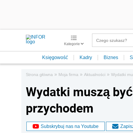
Kategorie
Księgowość
Kadry
Biznes
S
»
»
»
Strona główna
Moja firma
Aktualności
Wydatki mu
Wydatki muszą być
przychodem
Subskrybuj nas na Youtube
Zapisz