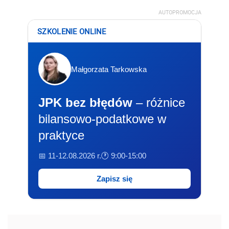
AUTOPROMOCJA
SZKOLENIE ONLINE
Małgorzata Tarkowska
JPK bez błędów
– różnice
bilansowo-podatkowe w
praktyce
📅 11-12.08.2026 r.
🕐 9:00-15:00
Zapisz się