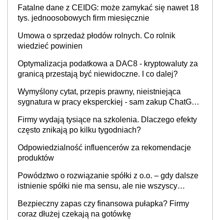
Fatalne dane z CEIDG: może zamykać się nawet 18
tys. jednoosobowych firm miesięcznie
Umowa o sprzedaż płodów rolnych. Co rolnik
wiedzieć powinien
Optymalizacja podatkowa a DAC8 - kryptowaluty za
granicą przestają być niewidoczne. I co dalej?
Wymyślony cytat, przepis prawny, nieistniejąca
sygnatura w pracy eksperckiej - sam zakup ChatGPT
to nie wdrożenie AI w firmie
Firmy wydają tysiące na szkolenia. Dlaczego efekty
często znikają po kilku tygodniach?
Odpowiedzialność influencerów za rekomendacje
produktów
Powództwo o rozwiązanie spółki z o.o. – gdy dalsze
istnienie spółki nie ma sensu, ale nie wszyscy
wspólnicy są tego zdania
Bezpieczny zapas czy finansowa pułapka? Firmy
coraz dłużej czekają na gotówkę