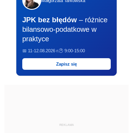
Małgorzata Tarkowska
JPK bez błędów
– różnice
bilansowo-podatkowe w
praktyce
📅 11-12.08.2026 r.
🕐 9:00-15:00
Zapisz się
REKLAMA