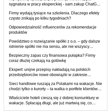
sygnatura w pracy eksperckiej - sam zakup ChatGPT
to nie wdrożenie AI w firmie
Firmy wydają tysiące na szkolenia. Dlaczego efekty
często znikają po kilku tygodniach?
Odpowiedzialność influencerów za rekomendacje
produktów
Powództwo o rozwiązanie spółki z o.o. – gdy dalsze
istnienie spółki nie ma sensu, ale nie wszyscy
wspólnicy są tego zdania
Bezpieczny zapas czy finansowa pułapka? Firmy
coraz dłużej czekają na gotówkę
Ekspert: unijne przepisy nakładają na polskich
przedsiębiorców nowe obowiązki w zakresie
opakowań
Sieci handlowe ruszają za Polakami na wakacje. Nie
chodzi tylko o kurorty – ta walka o portfele klientów
dzieje się także tam, gdzie wielu spędzi urlop po
Właściciele hoteli cieszą się z dobrej koniunktury w
cichu
wakacje. Spłacają długi, ale już martwią się, co
będzie jesienią