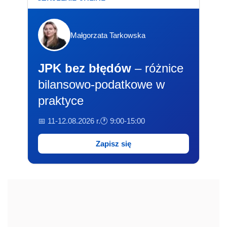
Małgorzata Tarkowska
JPK bez błędów
– różnice
bilansowo-podatkowe w
praktyce
📅 11-12.08.2026 r.
🕐 9:00-15:00
Zapisz się