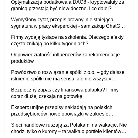
Optymalizacja podatkowa a DAC8 - kryptowaluty za
granicą przestają być niewidoczne. I co dalej?
Wymyślony cytat, przepis prawny, nieistniejąca
sygnatura w pracy eksperckiej - sam zakup ChatGPT
to nie wdrożenie AI w firmie
Firmy wydają tysiące na szkolenia. Dlaczego efekty
często znikają po kilku tygodniach?
Odpowiedzialność influencerów za rekomendacje
produktów
Powództwo o rozwiązanie spółki z o.o. – gdy dalsze
istnienie spółki nie ma sensu, ale nie wszyscy
wspólnicy są tego zdania
Bezpieczny zapas czy finansowa pułapka? Firmy
coraz dłużej czekają na gotówkę
Ekspert: unijne przepisy nakładają na polskich
przedsiębiorców nowe obowiązki w zakresie
opakowań
Sieci handlowe ruszają za Polakami na wakacje. Nie
chodzi tylko o kurorty – ta walka o portfele klientów
dzieje się także tam, gdzie wielu spędzi urlop po