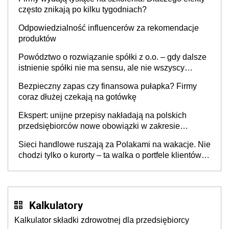
często znikają po kilku tygodniach?
Odpowiedzialność influencerów za rekomendacje
produktów
Powództwo o rozwiązanie spółki z o.o. – gdy dalsze
istnienie spółki nie ma sensu, ale nie wszyscy
wspólnicy są tego zdania
Bezpieczny zapas czy finansowa pułapka? Firmy
coraz dłużej czekają na gotówkę
Ekspert: unijne przepisy nakładają na polskich
przedsiębiorców nowe obowiązki w zakresie
opakowań
Sieci handlowe ruszają za Polakami na wakacje. Nie
chodzi tylko o kurorty – ta walka o portfele klientów
dzieje się także tam, gdzie wielu spędzi urlop po
cichu
Kalkulatory
Kalkulator składki zdrowotnej dla przedsiębiorcy