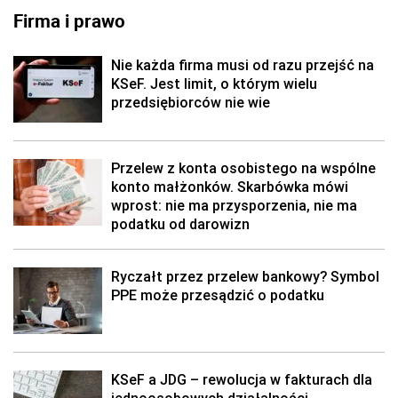
Firma i prawo
Nie każda firma musi od razu przejść na
KSeF. Jest limit, o którym wielu
przedsiębiorców nie wie
Przelew z konta osobistego na wspólne
konto małżonków. Skarbówka mówi
wprost: nie ma przysporzenia, nie ma
podatku od darowizn
Ryczałt przez przelew bankowy? Symbol
PPE może przesądzić o podatku
KSeF a JDG – rewolucja w fakturach dla