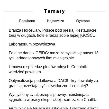
Tematy
Popularne
Najnowsze
Wybrane
Branża HoReCa w Polsce pod presją. Restauracje
toną w długach, hotele radzą sobie lepiej [GOŚĆ
INFOR.PL]
Laboratorium przywództwa
Fatalne dane z CEIDG: może zamykać się nawet 18
tys. jednoosobowych firm miesięcznie
Umowa o sprzedaż płodów rolnych. Co rolnik
wiedzieć powinien
Optymalizacja podatkowa a DAC8 - kryptowaluty za
granicą przestają być niewidoczne. I co dalej?
Wymyślony cytat, przepis prawny, nieistniejąca
sygnatura w pracy eksperckiej - sam zakup ChatGPT
to nie wdrożenie AI w firmie
Firmy wydają tysiące na szkolenia. Dlaczego efekty