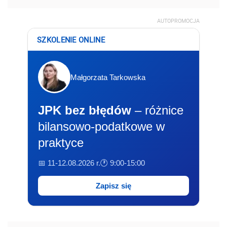
AUTOPROMOCJA
SZKOLENIE ONLINE
Małgorzata Tarkowska
JPK bez błędów
– różnice
bilansowo-podatkowe w
praktyce
📅 11-12.08.2026 r.
🕐 9:00-15:00
Zapisz się