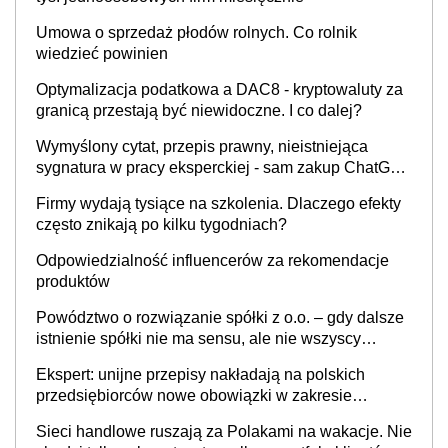
Umowa o sprzedaż płodów rolnych. Co rolnik
wiedzieć powinien
Optymalizacja podatkowa a DAC8 - kryptowaluty za
granicą przestają być niewidoczne. I co dalej?
Wymyślony cytat, przepis prawny, nieistniejąca
sygnatura w pracy eksperckiej - sam zakup ChatGPT
to nie wdrożenie AI w firmie
Firmy wydają tysiące na szkolenia. Dlaczego efekty
często znikają po kilku tygodniach?
Odpowiedzialność influencerów za rekomendacje
produktów
Powództwo o rozwiązanie spółki z o.o. – gdy dalsze
istnienie spółki nie ma sensu, ale nie wszyscy
wspólnicy są tego zdania
Ekspert: unijne przepisy nakładają na polskich
przedsiębiorców nowe obowiązki w zakresie
opakowań
Sieci handlowe ruszają za Polakami na wakacje. Nie