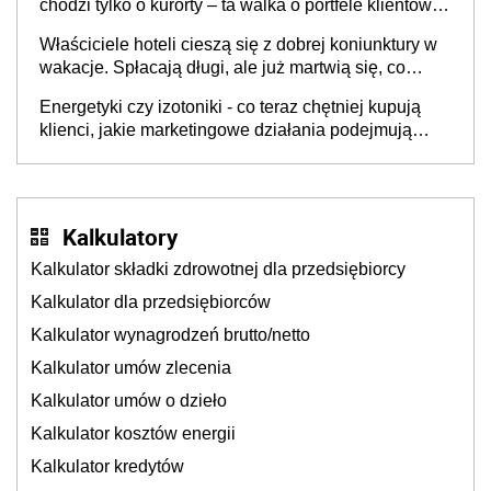
chodzi tylko o kurorty – ta walka o portfele klientów
dzieje się także tam, gdzie wielu spędzi urlop po
Właściciele hoteli cieszą się z dobrej koniunktury w
cichu
wakacje. Spłacają długi, ale już martwią się, co
będzie jesienią
Energetyki czy izotoniki - co teraz chętniej kupują
klienci, jakie marketingowe działania podejmują
sklepy
Kalkulatory
Kalkulator składki zdrowotnej dla przedsiębiorcy
Kalkulator dla przedsiębiorców
Kalkulator wynagrodzeń brutto/netto
Kalkulator umów zlecenia
Kalkulator umów o dzieło
Kalkulator kosztów energii
Kalkulator kredytów