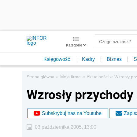
Kategorie
Księgowość
Kadry
Biznes
S
»
»
»
Strona główna
Moja firma
Aktualności
Wzrosły prz
Wzrosły przychody 
Subskrybuj nas na Youtube
Zapisz
03 października 2005, 13:00