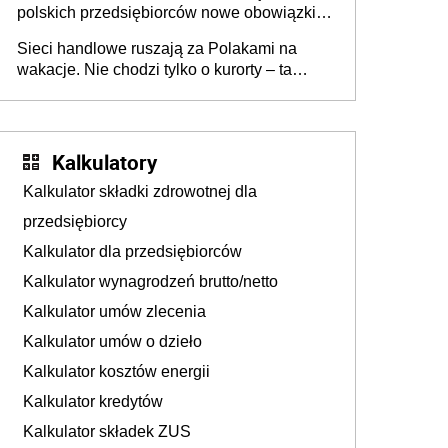
polskich przedsiębiorców nowe obowiązki w
zakresie opakowań
Sieci handlowe ruszają za Polakami na
wakacje. Nie chodzi tylko o kurorty – ta
walka o portfele klientów dzieje się także
tam, gdzie wielu spędzi urlop po cichu
Kalkulatory
Kalkulator składki zdrowotnej dla
przedsiębiorcy
Kalkulator dla przedsiębiorców
Kalkulator wynagrodzeń brutto/netto
Kalkulator umów zlecenia
Kalkulator umów o dzieło
Kalkulator kosztów energii
Kalkulator kredytów
Kalkulator składek ZUS