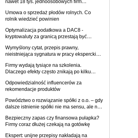
nawet 18 tys. jednoosobowych firm
miesięcznie
Umowa o sprzedaż płodów rolnych. Co
rolnik wiedzieć powinien
Optymalizacja podatkowa a DAC8 -
kryptowaluty za granicą przestają być
niewidoczne. I co dalej?
Wymyślony cytat, przepis prawny,
nieistniejąca sygnatura w pracy eksperckiej -
sam zakup ChatGPT to nie wdrożenie AI w
Firmy wydają tysiące na szkolenia.
firmie
Dlaczego efekty często znikają po kilku
tygodniach?
Odpowiedzialność influencerów za
rekomendacje produktów
Powództwo o rozwiązanie spółki z o.o. – gdy
dalsze istnienie spółki nie ma sensu, ale nie
wszyscy wspólnicy są tego zdania
Bezpieczny zapas czy finansowa pułapka?
Firmy coraz dłużej czekają na gotówkę
Ekspert: unijne przepisy nakładają na