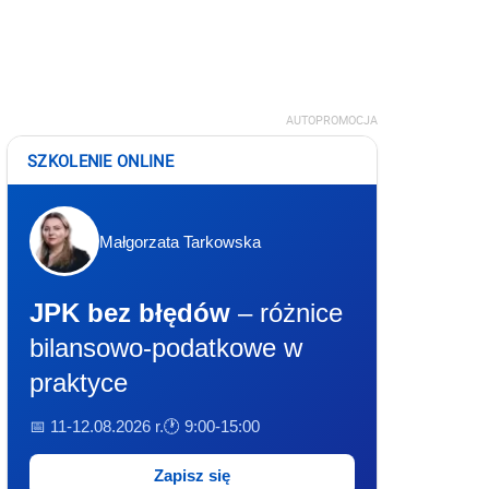
AUTOPROMOCJA
SZKOLENIE ONLINE
Małgorzata Tarkowska
JPK bez błędów
– różnice
bilansowo-podatkowe w
praktyce
📅 11-12.08.2026 r.
🕐 9:00-15:00
Zapisz się