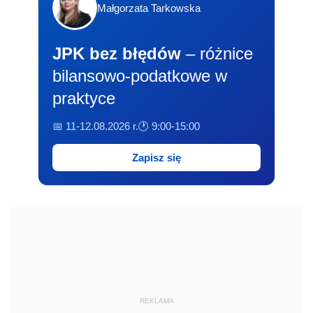
Małgorzata Tarkowska
JPK bez błędów
– różnice
bilansowo-podatkowe w
praktyce
📅 11-12.08.2026 r.
🕐 9:00-15:00
Zapisz się
REKLAMA