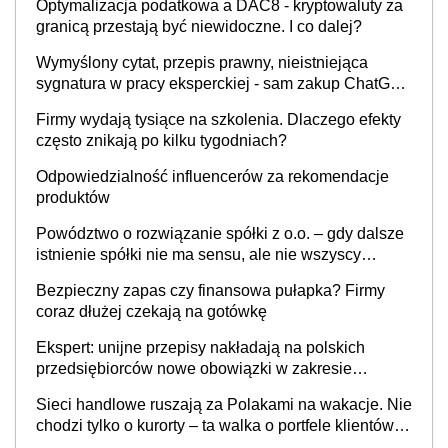
Optymalizacja podatkowa a DAC8 - kryptowaluty za
granicą przestają być niewidoczne. I co dalej?
Wymyślony cytat, przepis prawny, nieistniejąca
sygnatura w pracy eksperckiej - sam zakup ChatGPT
to nie wdrożenie AI w firmie
Firmy wydają tysiące na szkolenia. Dlaczego efekty
często znikają po kilku tygodniach?
Odpowiedzialność influencerów za rekomendacje
produktów
Powództwo o rozwiązanie spółki z o.o. – gdy dalsze
istnienie spółki nie ma sensu, ale nie wszyscy
wspólnicy są tego zdania
Bezpieczny zapas czy finansowa pułapka? Firmy
coraz dłużej czekają na gotówkę
Ekspert: unijne przepisy nakładają na polskich
przedsiębiorców nowe obowiązki w zakresie
opakowań
Sieci handlowe ruszają za Polakami na wakacje. Nie
chodzi tylko o kurorty – ta walka o portfele klientów
dzieje się także tam, gdzie wielu spędzi urlop po