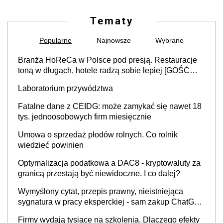
Tematy
Popularne
Najnowsze
Wybrane
Branża HoReCa w Polsce pod presją. Restauracje
toną w długach, hotele radzą sobie lepiej [GOŚĆ
INFOR.PL]
Laboratorium przywództwa
Fatalne dane z CEIDG: może zamykać się nawet 18
tys. jednoosobowych firm miesięcznie
Umowa o sprzedaż płodów rolnych. Co rolnik
wiedzieć powinien
Optymalizacja podatkowa a DAC8 - kryptowaluty za
granicą przestają być niewidoczne. I co dalej?
Wymyślony cytat, przepis prawny, nieistniejąca
sygnatura w pracy eksperckiej - sam zakup ChatGPT
to nie wdrożenie AI w firmie
Firmy wydają tysiące na szkolenia. Dlaczego efekty