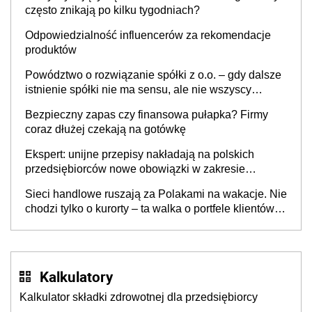
często znikają po kilku tygodniach?
Odpowiedzialność influencerów za rekomendacje
produktów
Powództwo o rozwiązanie spółki z o.o. – gdy dalsze
istnienie spółki nie ma sensu, ale nie wszyscy
wspólnicy są tego zdania
Bezpieczny zapas czy finansowa pułapka? Firmy
coraz dłużej czekają na gotówkę
Ekspert: unijne przepisy nakładają na polskich
przedsiębiorców nowe obowiązki w zakresie
opakowań
Sieci handlowe ruszają za Polakami na wakacje. Nie
chodzi tylko o kurorty – ta walka o portfele klientów
dzieje się także tam, gdzie wielu spędzi urlop po
cichu
Kalkulatory
Kalkulator składki zdrowotnej dla przedsiębiorcy