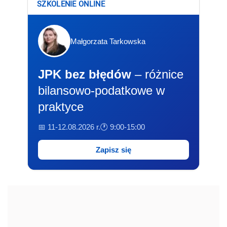
SZKOLENIE ONLINE
Małgorzata Tarkowska
JPK bez błędów
– różnice
bilansowo-podatkowe w
praktyce
📅 11-12.08.2026 r.
🕐 9:00-15:00
Zapisz się