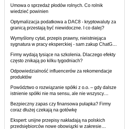
Umowa o sprzedaż płodów rolnych. Co rolnik
wiedzieć powinien
Optymalizacja podatkowa a DAC8 - kryptowaluty za
granicą przestają być niewidoczne. I co dalej?
Wymyślony cytat, przepis prawny, nieistniejąca
sygnatura w pracy eksperckiej - sam zakup ChatGPT
to nie wdrożenie AI w firmie
Firmy wydają tysiące na szkolenia. Dlaczego efekty
często znikają po kilku tygodniach?
Odpowiedzialność influencerów za rekomendacje
produktów
Powództwo o rozwiązanie spółki z o.o. – gdy dalsze
istnienie spółki nie ma sensu, ale nie wszyscy
wspólnicy są tego zdania
Bezpieczny zapas czy finansowa pułapka? Firmy
coraz dłużej czekają na gotówkę
Ekspert: unijne przepisy nakładają na polskich
przedsiębiorców nowe obowiązki w zakresie