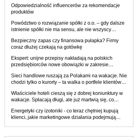
Odpowiedzialność influencerów za rekomendacje
produktów
Powództwo o rozwiązanie spółki z o.o. – gdy dalsze
istnienie spółki nie ma sensu, ale nie wszyscy
wspólnicy są tego zdania
Bezpieczny zapas czy finansowa pułapka? Firmy
coraz dłużej czekają na gotówkę
Ekspert: unijne przepisy nakładają na polskich
przedsiębiorców nowe obowiązki w zakresie
opakowań
Sieci handlowe ruszają za Polakami na wakacje. Nie
chodzi tylko o kurorty – ta walka o portfele klientów
dzieje się także tam, gdzie wielu spędzi urlop po
Właściciele hoteli cieszą się z dobrej koniunktury w
cichu
wakacje. Spłacają długi, ale już martwią się, co
będzie jesienią
Energetyki czy izotoniki - co teraz chętniej kupują
klienci, jakie marketingowe działania podejmują
sklepy