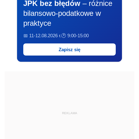
JPK bez błędów
– różnice
bilansowo-podatkowe w
praktyce
📅 11-12.08.2026 r.
🕐 9:00-15:00
Zapisz się
REKLAMA