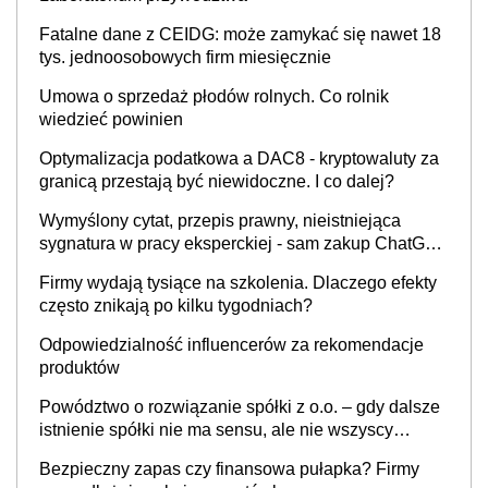
Fatalne dane z CEIDG: może zamykać się nawet 18
tys. jednoosobowych firm miesięcznie
Umowa o sprzedaż płodów rolnych. Co rolnik
wiedzieć powinien
Optymalizacja podatkowa a DAC8 - kryptowaluty za
granicą przestają być niewidoczne. I co dalej?
Wymyślony cytat, przepis prawny, nieistniejąca
sygnatura w pracy eksperckiej - sam zakup ChatGPT
to nie wdrożenie AI w firmie
Firmy wydają tysiące na szkolenia. Dlaczego efekty
często znikają po kilku tygodniach?
Odpowiedzialność influencerów za rekomendacje
produktów
Powództwo o rozwiązanie spółki z o.o. – gdy dalsze
istnienie spółki nie ma sensu, ale nie wszyscy
wspólnicy są tego zdania
Bezpieczny zapas czy finansowa pułapka? Firmy