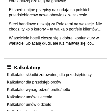
coraz dłużej czekają na gotówkę
Ekspert: unijne przepisy nakładają na polskich
przedsiębiorców nowe obowiązki w zakresie
opakowań
Sieci handlowe ruszają za Polakami na wakacje. Nie
chodzi tylko o kurorty – ta walka o portfele klientów
dzieje się także tam, gdzie wielu spędzi urlop po
Właściciele hoteli cieszą się z dobrej koniunktury w
cichu
wakacje. Spłacają długi, ale już martwią się, co
będzie jesienią
Kalkulatory
Kalkulator składki zdrowotnej dla przedsiębiorcy
Kalkulator dla przedsiębiorców
Kalkulator wynagrodzeń brutto/netto
Kalkulator umów zlecenia
Kalkulator umów o dzieło