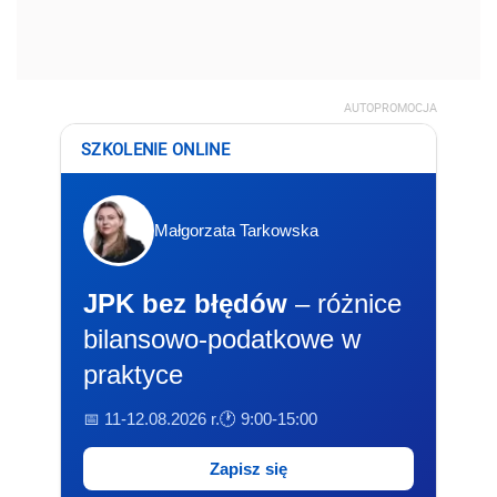
AUTOPROMOCJA
SZKOLENIE ONLINE
Małgorzata Tarkowska
JPK bez błędów
– różnice
bilansowo-podatkowe w
praktyce
📅 11-12.08.2026 r.
🕐 9:00-15:00
Zapisz się