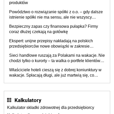
produktów
Powództwo o rozwiązanie spółki z o.o. – gdy dalsze
istnienie spółki nie ma sensu, ale nie wszyscy
wspólnicy są tego zdania
Bezpieczny zapas czy finansowa pułapka? Firmy
coraz dłużej czekają na gotówkę
Ekspert: unijne przepisy nakładają na polskich
przedsiębiorców nowe obowiązki w zakresie
opakowań
Sieci handlowe ruszają za Polakami na wakacje. Nie
chodzi tylko o kurorty – ta walka o portfele klientów
dzieje się także tam, gdzie wielu spędzi urlop po
Właściciele hoteli cieszą się z dobrej koniunktury w
cichu
wakacje. Spłacają długi, ale już martwią się, co
będzie jesienią
Kalkulatory
Kalkulator składki zdrowotnej dla przedsiębiorcy