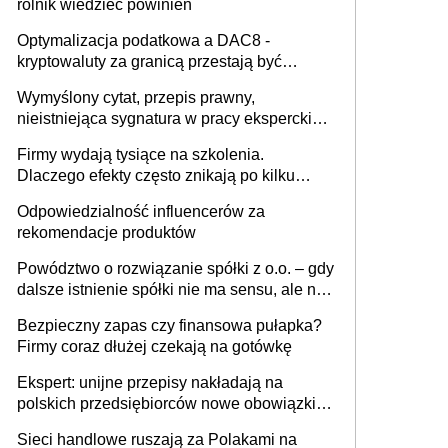
rolnik wiedzieć powinien
Optymalizacja podatkowa a DAC8 -
kryptowaluty za granicą przestają być
niewidoczne. I co dalej?
Wymyślony cytat, przepis prawny,
nieistniejąca sygnatura w pracy eksperckiej -
sam zakup ChatGPT to nie wdrożenie AI w
Firmy wydają tysiące na szkolenia.
firmie
Dlaczego efekty często znikają po kilku
tygodniach?
Odpowiedzialność influencerów za
rekomendacje produktów
Powództwo o rozwiązanie spółki z o.o. – gdy
dalsze istnienie spółki nie ma sensu, ale nie
wszyscy wspólnicy są tego zdania
Bezpieczny zapas czy finansowa pułapka?
Firmy coraz dłużej czekają na gotówkę
Ekspert: unijne przepisy nakładają na
polskich przedsiębiorców nowe obowiązki w
zakresie opakowań
Sieci handlowe ruszają za Polakami na