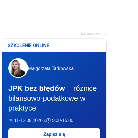
AUTOPROMOCJA
SZKOLENIE ONLINE
Małgorzata Tarkowska
JPK bez błędów
– różnice
bilansowo-podatkowe w
praktyce
📅 11-12.08.2026 r.
🕐 9:00-15:00
Zapisz się