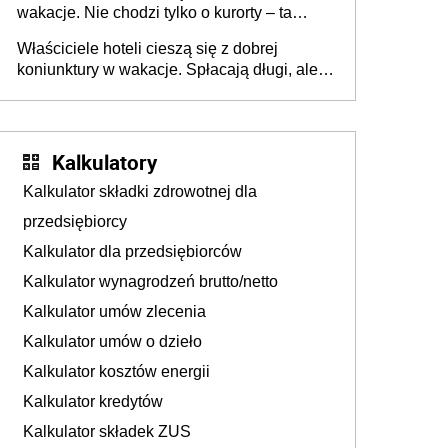
wakacje. Nie chodzi tylko o kurorty – ta
walka o portfele klientów dzieje się także
Właściciele hoteli cieszą się z dobrej
tam, gdzie wielu spędzi urlop po cichu
koniunktury w wakacje. Spłacają długi, ale
już martwią się, co będzie jesienią
Kalkulatory
Kalkulator składki zdrowotnej dla
przedsiębiorcy
Kalkulator dla przedsiębiorców
Kalkulator wynagrodzeń brutto/netto
Kalkulator umów zlecenia
Kalkulator umów o dzieło
Kalkulator kosztów energii
Kalkulator kredytów
Kalkulator składek ZUS