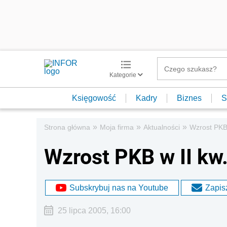
Kategorie
Księgowość
Kadry
Biznes
S
»
»
»
Strona główna
Moja firma
Aktualności
Wzrost PKB 
Wzrost PKB w II kw.
Subskrybuj nas na Youtube
Zapisz
25 lipca 2005, 16:00