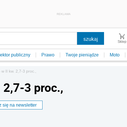
REKLAMA
Sklep
ektor publiczny
Prawo
Twoje pieniądze
Moto
w II kw. 2,7-3 proc.,
 2,7-3 proc.,
 się na newsletter