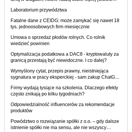
INFOR.PL]
Laboratorium przywództwa
Fatalne dane z CEIDG: może zamykać się nawet 18
tys. jednoosobowych firm miesięcznie
Umowa o sprzedaż płodów rolnych. Co rolnik
wiedzieć powinien
Optymalizacja podatkowa a DAC8 - kryptowaluty za
granicą przestają być niewidoczne. I co dalej?
Wymyślony cytat, przepis prawny, nieistniejąca
sygnatura w pracy eksperckiej - sam zakup ChatGPT
to nie wdrożenie AI w firmie
Firmy wydają tysiące na szkolenia. Dlaczego efekty
często znikają po kilku tygodniach?
Odpowiedzialność influencerów za rekomendacje
produktów
Powództwo o rozwiązanie spółki z o.o. – gdy dalsze
istnienie spółki nie ma sensu, ale nie wszyscy