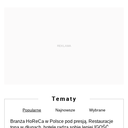
REKLAMA
Tematy
Popularne
Najnowsze
Wybrane
Branża HoReCa w Polsce pod presją. Restauracje
toną w długach, hotele radzą sobie lepiej [GOŚĆ