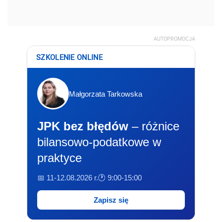
AUTOPROMOCJA
SZKOLENIE ONLINE
Małgorzata Tarkowska
JPK bez błędów
– różnice
bilansowo-podatkowe w
praktyce
📅 11-12.08.2026 r.
🕐 9:00-15:00
Zapisz się