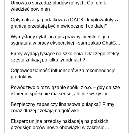
Umowa o sprzedaż płodów rolnych. Co rolnik
wiedzieć powinien
Optymalizacja podatkowa a DAC8 - kryptowaluty za
granicą przestają być niewidoczne. I co dalej?
Wymyślony cytat, przepis prawny, nieistniejąca
sygnatura w pracy eksperckiej - sam zakup ChatGPT
to nie wdrożenie AI w firmie
Firmy wydają tysiące na szkolenia. Dlaczego efekty
często znikają po kilku tygodniach?
Odpowiedzialność influencerów za rekomendacje
produktów
Powództwo o rozwiązanie spółki z o.o. – gdy dalsze
istnienie spółki nie ma sensu, ale nie wszyscy
wspólnicy są tego zdania
Bezpieczny zapas czy finansowa pułapka? Firmy
coraz dłużej czekają na gotówkę
Ekspert: unijne przepisy nakładają na polskich
przedsiębiorców nowe obowiązki w zakresie