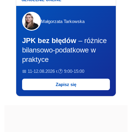
Małgorzata Tarkowska
JPK bez błędów
– różnice
bilansowo-podatkowe w
praktyce
📅 11-12.08.2026 r.
🕐 9:00-15:00
Zapisz się