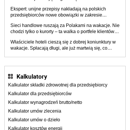
Ekspert: unijne przepisy nakładają na polskich
przedsiębiorców nowe obowiązki w zakresie
opakowań
Sieci handlowe ruszają za Polakami na wakacje. Nie
chodzi tylko o kurorty – ta walka o portfele klientów
dzieje się także tam, gdzie wielu spędzi urlop po
Właściciele hoteli cieszą się z dobrej koniunktury w
cichu
wakacje. Spłacają długi, ale już martwią się, co
będzie jesienią
Kalkulatory
Kalkulator składki zdrowotnej dla przedsiębiorcy
Kalkulator dla przedsiębiorców
Kalkulator wynagrodzeń brutto/netto
Kalkulator umów zlecenia
Kalkulator umów o dzieło
Kalkulator kosztów energii