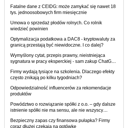
Fatalne dane z CEIDG: może zamykać się nawet 18
tys. jednoosobowych firm miesięcznie
Umowa o sprzedaż płodów rolnych. Co rolnik
wiedzieć powinien
Optymalizacja podatkowa a DAC8 - kryptowaluty za
granicą przestają być niewidoczne. I co dalej?
Wymyślony cytat, przepis prawny, nieistniejąca
sygnatura w pracy eksperckiej - sam zakup ChatGPT
to nie wdrożenie AI w firmie
Firmy wydają tysiące na szkolenia. Dlaczego efekty
często znikają po kilku tygodniach?
Odpowiedzialność influencerów za rekomendacje
produktów
Powództwo o rozwiązanie spółki z o.o. – gdy dalsze
istnienie spółki nie ma sensu, ale nie wszyscy
wspólnicy są tego zdania
Bezpieczny zapas czy finansowa pułapka? Firmy
coraz dłużej czekają na gotówkę