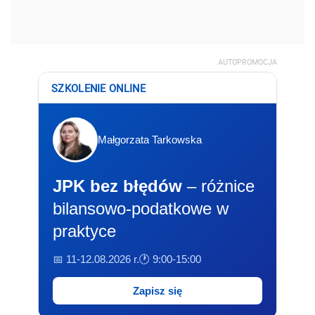
AUTOPROMOCJA
SZKOLENIE ONLINE
Małgorzata Tarkowska
JPK bez błędów
– różnice
bilansowo-podatkowe w
praktyce
📅 11-12.08.2026 r.
🕐 9:00-15:00
Zapisz się