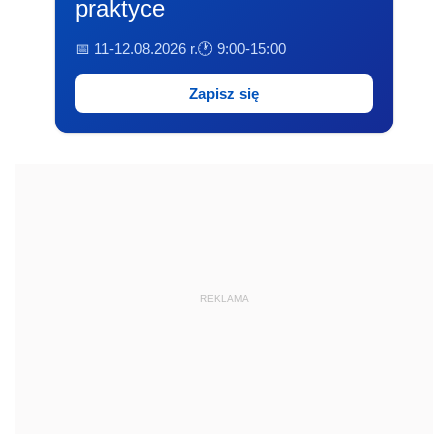
praktyce
📅 11-12.08.2026 r.
🕐 9:00-15:00
Zapisz się
REKLAMA