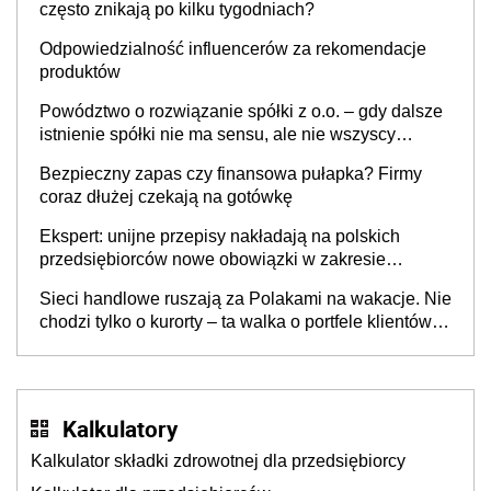
często znikają po kilku tygodniach?
Odpowiedzialność influencerów za rekomendacje
produktów
Powództwo o rozwiązanie spółki z o.o. – gdy dalsze
istnienie spółki nie ma sensu, ale nie wszyscy
wspólnicy są tego zdania
Bezpieczny zapas czy finansowa pułapka? Firmy
coraz dłużej czekają na gotówkę
Ekspert: unijne przepisy nakładają na polskich
przedsiębiorców nowe obowiązki w zakresie
opakowań
Sieci handlowe ruszają za Polakami na wakacje. Nie
chodzi tylko o kurorty – ta walka o portfele klientów
dzieje się także tam, gdzie wielu spędzi urlop po
cichu
Kalkulatory
Kalkulator składki zdrowotnej dla przedsiębiorcy